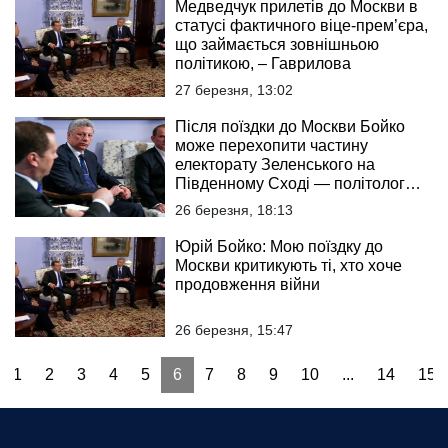
Медведчук прилетів до Москви в
статусі фактичного віце-прем’єра,
що займається зовнішньою
політикою, – Гаврилова
27 березня, 13:02
Після поїздки до Москви Бойко
може перехопити частину
електорату Зеленського на
Південному Сході — політолог
Вадим Карасьов
26 березня, 18:13
Юрій Бойко: Мою поїздку до
Москви критикують ті, хто хоче
продовження війни
26 березня, 15:47
1
2
3
4
5
6
7
8
9
10
...
14
15