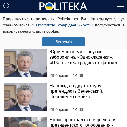
Євген Червоненко: Я аплодую
Продовжуючи переглядати Politeka.net Ви підтверджуєте, що
Бойку за переговори в Москві
ознайомилися з
Політикою конфіденційності
і погоджуєтеся з
використанням файлів cookie.
28 березня, 18:54
Зрозумів
Юрій Бойко: ми скасуємо
заборони на «Однокласники»,
«ВКонтакте» і радянські фільми
28 березня, 14:36
На вихід до другого туру
претендують Зеленський,
Порошенко і Бойко
28 березня, 14:33
Бойко проиграл всё еще до дня
президентского голосования,-