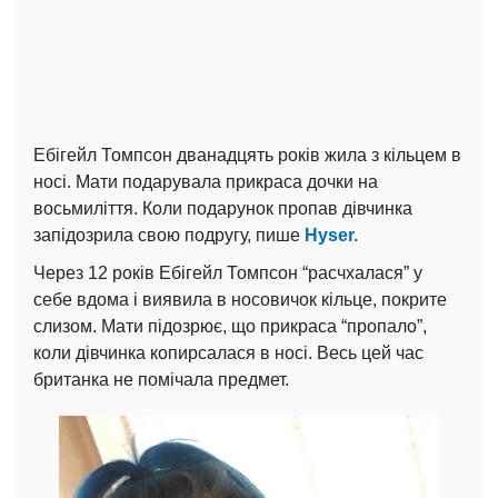
Ебігейл Томпсон дванадцять років жила з кільцем в
носі. Мати подарувала прикраса дочки на
восьмиліття. Коли подарунок пропав дівчинка
запідозрила свою подругу, пише
Hyser.
Через 12 років Ебігейл Томпсон “расчхалася” у
себе вдома і виявила в носовичок кільце, покрите
слизом. Мати підозрює, що прикраса “пропало”,
коли дівчинка копирсалася в носі. Весь цей час
британка не помічала предмет.