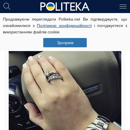
Продовжуючи переглядати Politeka.net Ви підтверджуєте, що
Дівчина знайшла кільце, яке
ознайомилися з
Політикою конфіденційності
і погоджуєтеся з
втратила в дитинстві, в носі:
використанням файлів cookie.
“подарунок матері”
Зрозумів
29 січня, 17:52
Читать на русском