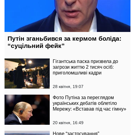
Путін зганьбився за кермом боліда:
“суцільний фейк”
Гігантська паска призвела до
загрози життю 2 тисяч осіб:
приголомшливі кадри
28 квітня, 19:07
Фото Путіна за переглядом
українських дебатів облетіло
Мережу: «Вставав під час гімну»
20 квітня, 16:49
Нове “застосування”