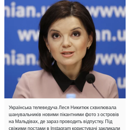
Українська телеведуча Леся Никитюк схвилювала
шанувальників новими пікантними фото з островів
на Мальдівах, де зараз проводить відпустку. Під
свіжими постами в Instagram користувачі закликали