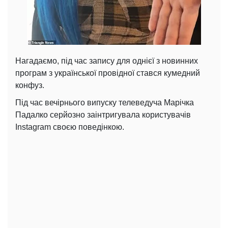
Нагадаємо, під час запису для однієї з новинних
програм з української провідної стався кумедний
конфуз.
Під час вечірнього випуску телеведуча Марічка
Падалко серйозно заінтригувала користувачів
Instagram своєю поведінкою.