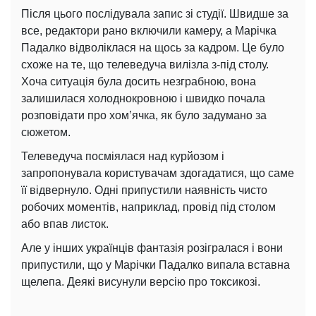
Після цього послідувала запис зі студії. Швидше за
все, редактори рано включили камеру, а Марічка
Падалко відволіклася на щось за кадром. Це було
схоже на те, що телеведуча вилізла з-під столу.
Хоча ситуація була досить незграбною, вона
залишилася холоднокровною і швидко почала
розповідати про хом’ячка, як було задумано за
сюжетом.
Телеведуча посміялася над курйозом і
запропонувала користувачам здогадатися, що саме
її відвернуло. Одні припустили наявність чисто
робочих моментів, наприклад, провід під столом
або впав листок.
Але у інших українців фантазія розігралася і вони
припустили, що у Марічки Падалко випала вставна
щелепа. Деякі висунули версію про токсикозі.