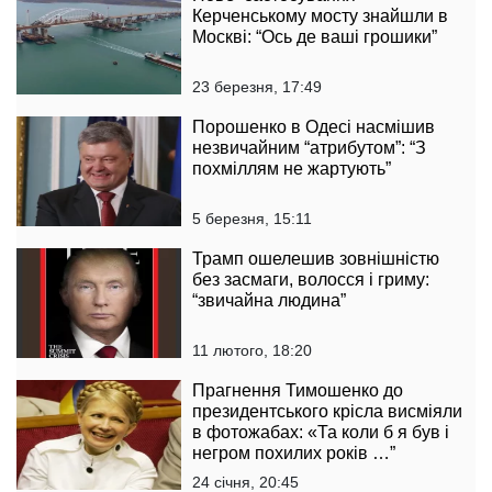
Керченському мосту знайшли в
Москві: “Ось де ваші грошики”
23 березня, 17:49
Порошенко в Одесі насмішив
незвичайним “атрибутом”: “З
похміллям не жартують”
5 березня, 15:11
Трамп ошелешив зовнішністю
без засмаги, волосся і гриму:
“звичайна людина”
11 лютого, 18:20
Прагнення Тимошенко до
президентського крісла висміяли
в фотожабах: «Та коли б я був і
негром похилих років …”
24 січня, 20:45