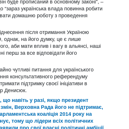
 він буде прописаний в основному законі”, –
що “зараз українська влада повинна робити
нувати домашню роботу з проведення
іднесення після отримання Україною
, однак, на його думку, це є лише
го, аби мати вплив і вагу в альянсі, наші
нні перш за все відповідати його
айно чутливі питання для українського
дення консультативного референдуму
римати підтримку своєї ініціативи в
р Денисюк.
 що навіть у разі, якщо президент
змін, Верховна Рада його не підтримає,
арламентська коаліція 2014 року на
нує, тому що лідери всіх політичних
аявили про свої власні політичні амбіції