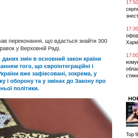
17:5
серпн
знес
17:3
офор
в переконання, що вдасться знайти 300
Харкі
равок у Верховній Раді.
17:0
 даних змін в основний закон країни
кому
нням того, що євроінтеграційні і
облас
країни вже зафіксовані, зокрема, у
стикн
у і оборону та у змінах до Закону про
ньої політики.
НО
Top 9