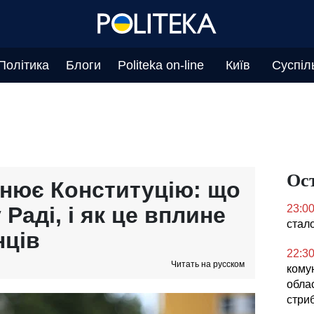
Політика
Блоги
Politeka on-line
Київ
Суспіл
Ос
нює Конституцію: що
 Раді, і як це вплине
23:0
стал
нців
22:3
Читать на русском
кому
облас
стриб