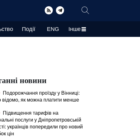
ьство
Події
ENG
Інше
танні новини
0
Подорожчання проїзду у Вінниці:
о відомо, як можна платити менше
0
Підвищення тарифів на
нальні послуги у Дніпропетровській
ті: українців попередили про новий
ок цін