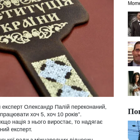
Mome
й експерт Олександр Палій переконаний,
По
працювати хоч 5, хоч 10 років”.
якщо нація з нього виростає, то надягає
ний експерт.
нської ради з міжнародних відносин