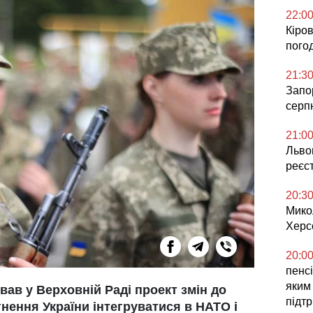
22:0
Кіров
погод
21:3
Запор
серп
21:0
Львов
реєс
20:3
Мико
Херс
20:0
пенсі
яким
вав у Верховній Раді проект змін до
підт
гнення України інтегруватися в НАТО і