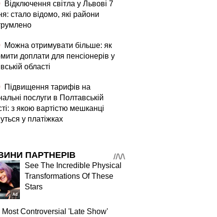
0
Відключення світла у Львові 7
я: стало відомо, які райони
трумлено
0
Можна отримувати більше: як
мити доплати для пенсіонерів у
вській області
0
Підвищення тарифів на
нальні послуги в Полтавській
ті: з якою вартістю мешканці
уться у платіжках
ВИНИ ПАРТНЕРІВ
See The Incredible Physical
Transformations Of These
Stars
 Most Controversial 'Late Show'