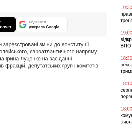
19:3
прави
треб
у
Додайте в
cover
джерела Google
19:0
відк
 зареєстровані зміни до Конституції
ВПО 
опейського, євроатлантичного напряму
18:3
ла Ірина Луценко на засіданні
реко
в фракцій, депутатських груп і комітетів
трим
18:1
серп
пере
18:0
комун
з'явл