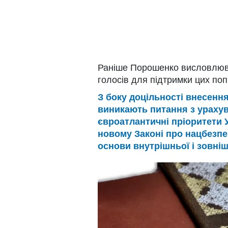
Раніше Порошенко висловлюва
голосів для підтримки цих поп
З боку доцільності внесення
виникають питання з урахува
євроатлантичні пріоритети У
новому Законі про нацбезпек
основи внутрішньої і зовніш