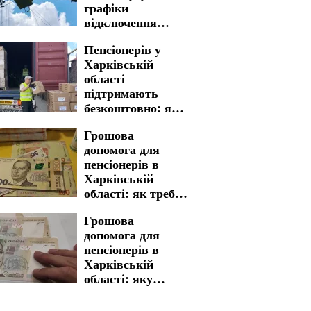
графіки
відключення
світла у
Пенсіонерів у
Запоріжжі на 7
Харківській
серпня
області
підтримають
безкоштовно: яку
гуманітарну
Грошова
допомогу можна
допомога для
отримати
пенсіонерів в
Харківській
області: як треба
пройти процедуру
Грошова
для отримання
допомога для
виплат
пенсіонерів в
Харківській
області: яку
процедуру
необхідно пройти