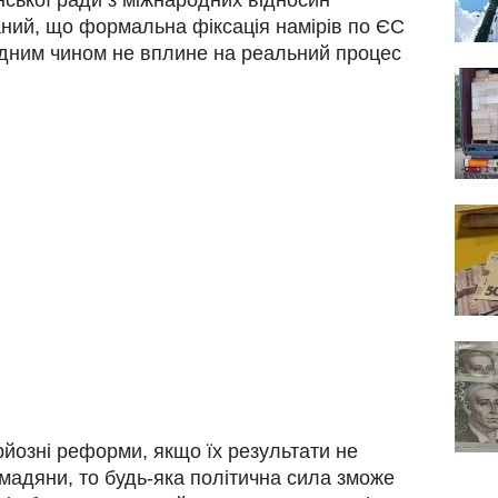
ий, що формальна фіксація намірів по ЄС
жодним чином не вплине на реальний процес
рйозні реформи, якщо їх результати не
омадяни, то будь-яка політична сила зможе