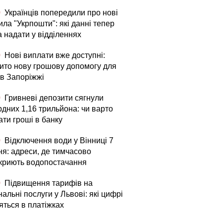
0
Українців попередили про нові
ла "Укрпошти": які данні тепер
а надати у відділеннях
0
Нові виплати вже доступні:
рито нову грошову допомогу для
в Запоріжжі
0
Гривневі депозити сягнули
рдних 1,16 трильйона: чи варто
ати гроші в банку
0
Відключення води у Вінниці 7
ня: адреси, де тимчасово
криють водопостачання
0
Підвищення тарифів на
альні послуги у Львові: які цифрі
яться в платіжках