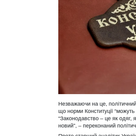
Незважаючи на це, політични
що норми Конституції “можуть 
“Законодавство – це як одяг, 
новий”, – переконаний політич
Проте старший аналітик Украї