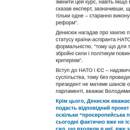
змінити цей курс, навіть якщо
сказав експерт, зазначивши, 
тільки одне – старанно вико
реформ”.
Денисюк нагадав про хвилю п
статусу країни-аспіранта НАТО
формальністю, “тому що для то
збройні сили і політикум пови
критеріям”.
Вступ до НАТО і ЄС – надзвич
суспільства, тому без прове
президент не матиме шансів от
парламенті, вважає Володими
Крім цього, Денисюк вважає,
подасть відповідний проект 
оскільки “проєвропейська п
сьогодні фактично вже не іс
сил, що входили в неї, вже з