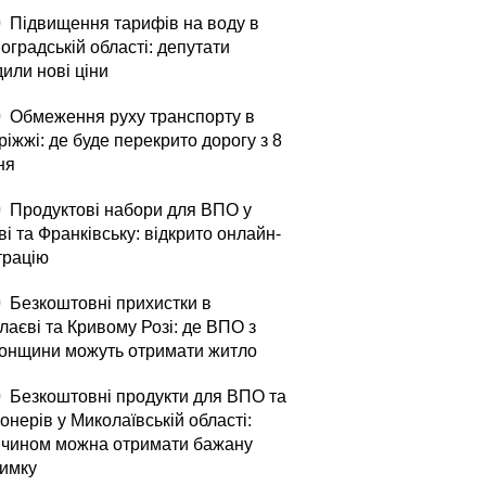
0
Підвищення тарифів на воду в
оградській області: депутати
или нові ціни
0
Обмеження руху транспорту в
іжжі: де буде перекрито дорогу з 8
ня
0
Продуктові набори для ВПО у
і та Франківську: відкрито онлайн-
трацію
0
Безкоштовні прихистки в
лаєві та Кривому Розі: де ВПО з
онщини можуть отримати житло
0
Безкоштовні продукти для ВПО та
онерів у Миколаївській області:
 чином можна отримати бажану
римку