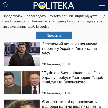
"Відчуваю, що щось не так":
Продовжуючи переглядати Politeka.net Ви підтверджуєте, що
Володимир Зеленський зізнався,
ознайомилися з
Політикою конфіденційності
і погоджуєтеся з
за що його мучить совість
використанням файлів cookie.
29 квітня, 08:02
Зрозумів
Зеленський пояснив неминучу
перемогу України: "це питання
часу"
28 березня, 14:01
"Путін особисто віддав наказ": в
Україну прибули "вагнерівці", щоб
ліквідувати Зеленського
20 березня, 13:31
Є аналітики, які прораховують
відповіді на ті чи інші питання та