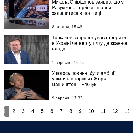
Микола Спірідонов заявив, що у
Разумкова серйозні шанси
залишитися в політиці
8 жовтня, 15:46
Толкачов запропонував створити
в Україні четверту гілку державної
влади
1 вересня, 16:15
У когось повинні бути амбіції
увійти в історію як Жорж
Вашингтон, - Рябчук
9 серпня, 17:33
1
2
3
4
5
6
7
8
9
10
11
12
13