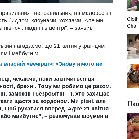
 правильних і неправильних, на малоросів і
Clot
ають бидлом, клоунами, хохлами. Але ми —
Chall
а півночі, півдні і в центрі”, – заявив
ький нагадаємо, що 21 квітня українцям
им і майбутнім.
а власній «вечірці»: «Знову нічого не
ісці, чекаючи, поки закінчиться ця
дності, брехні. Тому ми робимо це разом.
і, заможні і безробітні. Ті, хто захищає
По
шукати щастя за кордоном. Ми різні, але
я, щоб рухатися вперед. Адже 21 квітня
 або майбутнє”, – резюмував шоумен в