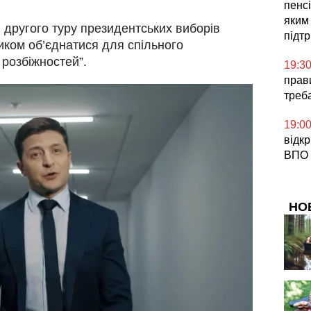
пенсі
яким
другого туру президентських виборів
підт
ликом об’єднатися для спільного
 розбіжностей”.
19:3
прави
треб
19:0
відк
ВПО 
НО