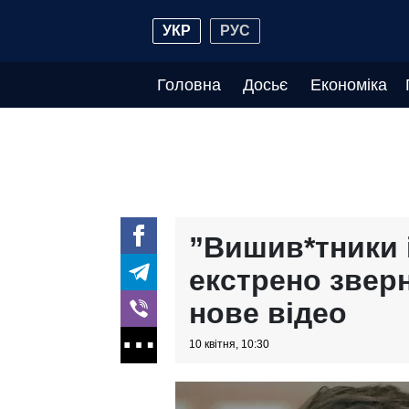
УКР
РУС
Головна
Досьє
Економіка
”Вишив*тники 
екстрено зверн
нове відео
10 квітня, 10:30