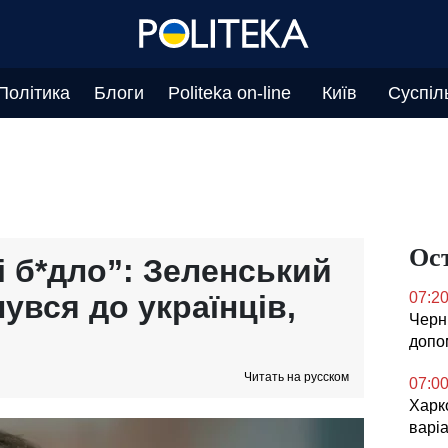
Політика
Блоги
Politeka on-line
Київ
Суспіл
Ос
і б*дло”: Зеленський
увся до українців,
07:2
Черн
допо
Читать на русском
07:0
Харк
варі