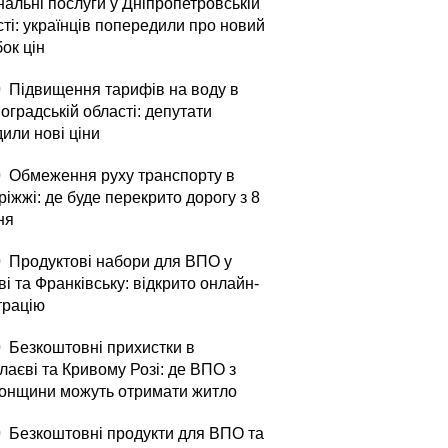
нальні послуги у Дніпропетровській
ті: українців попередили про новий
ок цін
0
Підвищення тарифів на воду в
оградській області: депутати
или нові ціни
0
Обмеження руху транспорту в
іжжі: де буде перекрито дорогу з 8
ня
0
Продуктові набори для ВПО у
і та Франківську: відкрито онлайн-
трацію
0
Безкоштовні прихистки в
лаєві та Кривому Розі: де ВПО з
онщини можуть отримати житло
0
Безкоштовні продукти для ВПО та