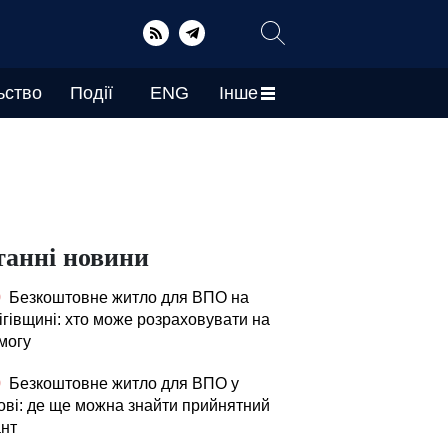
ьство
Події
ENG
Інше
танні новини
0
Безкоштовне житло для ВПО на
ігівщині: хто може розраховувати на
могу
0
Безкоштовне житло для ВПО у
ові: де ще можна знайти прийнятний
ант