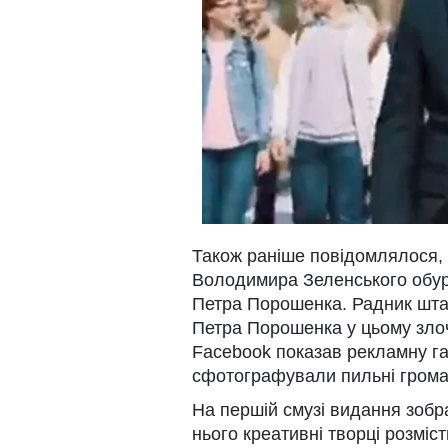
Також раніше повідомлялося,
Володимира Зеленського обур
Петра Порошенка. Радник шта
Петра Порошенка у цьому злочи
Facebook показав рекламну газ
сфотографували пильні грома
На першій смузі видання зоб
нього креативні творці розміс