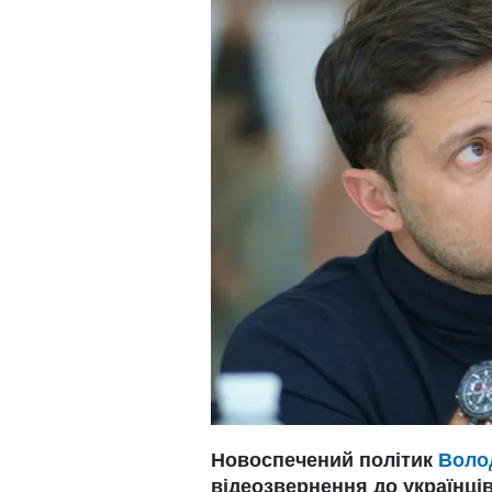
Новоспечений політик
Воло
відеозвернення до українці