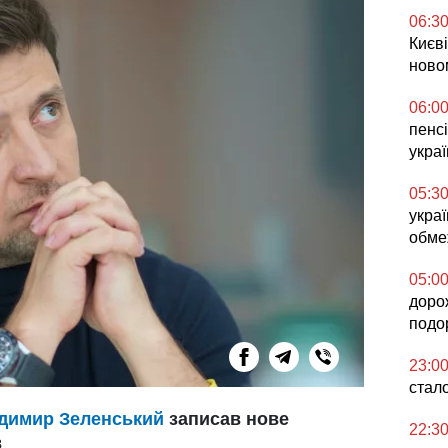
06:3
Києв
ново
06:0
пенсі
укра
05:3
украї
обме
05:0
доро
подо
23:0
стал
димир Зеленський
записав нове
22:3
в