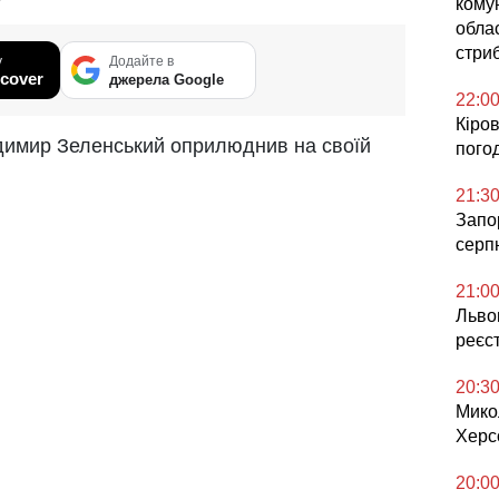
кому
облас
стриб
у
Додайте в
cover
джерела Google
22:0
Кіров
димир Зеленський оприлюднив на своїй
погод
21:3
Запор
серп
21:0
Львов
реєс
20:3
Мико
Херс
20:0