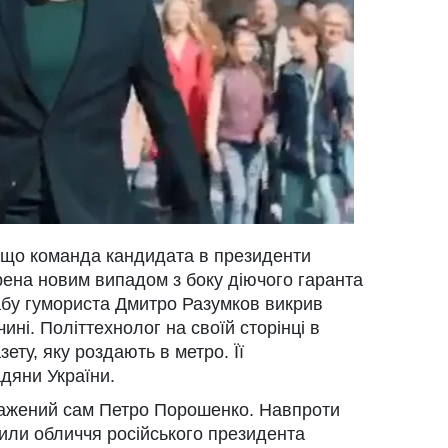
 що команда кандидата в президенти
ена новим випадом з боку діючого гаранта
бу гумориста Дмитро Разумков викрив
ні. Політтехнолог на своїй сторінці в
ету, яку роздають в метро. Її
дяни України.
ражений сам Петро Порошенко. Навпроти
тили обличчя російського президента