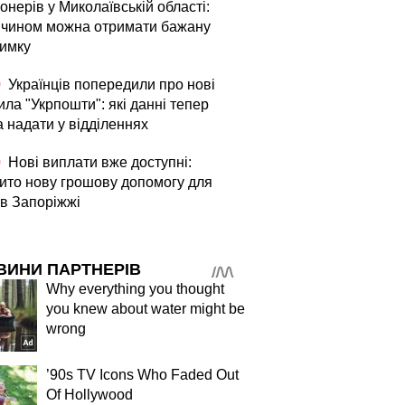
онерів у Миколаївській області:
 чином можна отримати бажану
римку
0
Українців попередили про нові
ла "Укрпошти": які данні тепер
а надати у відділеннях
0
Нові виплати вже доступні:
рито нову грошову допомогу для
в Запоріжжі
ВИНИ ПАРТНЕРІВ
Why everything you thought
you knew about water might be
wrong
’90s TV Icons Who Faded Out
Of Hollywood