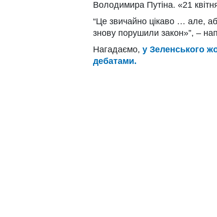
Володимира Путіна. «21 квітня
“Це звичайно цікаво … але, аб
знову порушили закон»”, – на
Нагадаємо,
у Зеленського ж
дебатами.