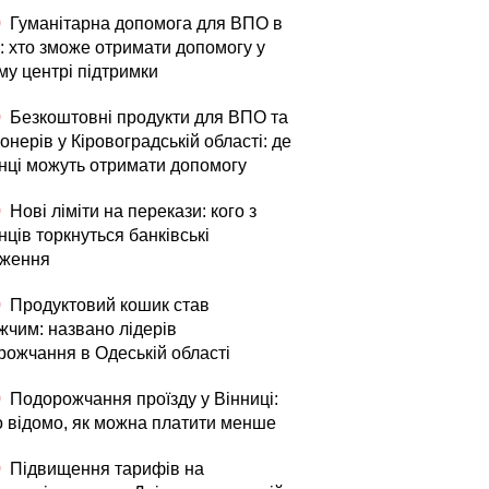
0
Гуманітарна допомога для ВПО в
і: хто зможе отримати допомогу у
му центрі підтримки
0
Безкоштовні продукти для ВПО та
онерів у Кіровоградській області: де
їнці можуть отримати допомогу
0
Нові ліміти на перекази: кого з
нців торкнуться банківські
ження
0
Продуктовий кошик став
жчим: названо лідерів
рожчання в Одеській області
0
Подорожчання проїзду у Вінниці:
о відомо, як можна платити менше
0
Підвищення тарифів на