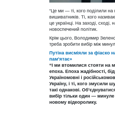
“Це ми — ті, кого поділили на
вишиватників. Ті, кого назив
це українці. На заході, сході, н
новоспечений політик.
Крім цього, Володимир Зеленс
треба зробити вибір між минул
Путіна висміяли за фіаско н
пам’ятає»
“І ми втомилися стояти на м
епоха. Епоха жадібності, бі
Україномовні і російськомовн
Україну, і ті, кого змусили 
такі однакові. Об’єднуватис
вибір тільки один — минуле
новому відеоролику.