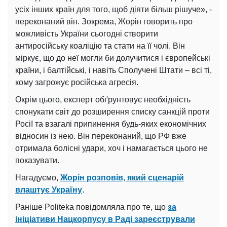
усіх інших країн для того, щоб діяти більш рішуче», -
переконаний він. Зокрема, Жорін говорить про
можливість України сьогодні створити
антиросійську коаліцію та стати на її чолі. Він
міркує, що до неї могли би долучитися і європейські
країни, і балтійські, і навіть Сполучені Штати – всі ті,
кому загрожує російська агресія.
Окрім цього, експерт обґрунтовує необхідність
спонукати світ до розширення списку санкцій проти
Росії та взагалі припинення будь-яких економічних
відносин із нею. Він переконаний, що РФ вже
отримала болісні удари, хоч і намагається цього не
показувати.
Нагадуємо,
Жорін розповів, який сценарій
влаштує Україну
.
Раніше Politeka повідомляла про те, що
за
ініціативи Нацкорпусу в Раді зареєстрували