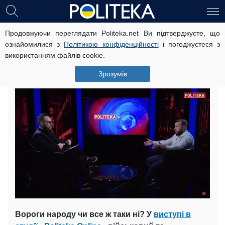
Продовжуючи переглядати Politeka.net Ви підтверджуєте, що
Антиросійська коаліція: Жорін
ознайомилися з
Політикою конфіденційності
і погоджуєтеся з
порадив Україні робити рішучі
використанням файлів cookie.
кроки
Зрозумів
20 травня, 19:58
Читать на русском
Вороги народу чи все ж таки ні? У
виступі в