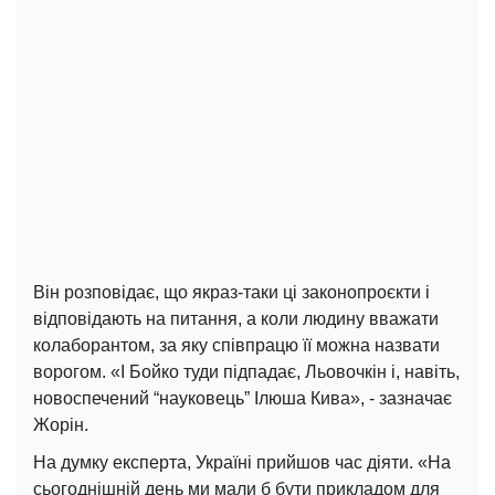
Він розповідає, що якраз-таки ці законопроєкти і
відповідають на питання, а коли людину вважати
колаборантом, за яку співпрацю її можна назвати
ворогом. «І Бойко туди підпадає, Льовочкін і, навіть,
новоспечений “науковець” Ілюша Кива», - зазначає
Жорін.
На думку експерта, Україні прийшов час діяти. «На
сьогоднішній день ми мали б бути прикладом для