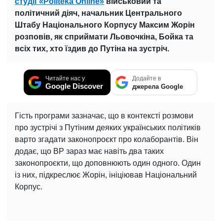
студії «Politeka Online»
військовий та
політичний діяч, начальник Центрального
Штабу Національного Корпусу Максим Жорін
розповів, як сприймати Льовочкіна, Бойка та
всіх тих, хто їздив до Путіна на зустріч.
Читайте нас у
Додайте в
Google Discover
джерела Google
Гість програми зазначає, що в контексті розмови
про зустрічі з Путіним деяких українських політиків
варто згадати законопроєкт про колаборантів. Він
додає, що ВР зараз має навіть два таких
законопроєкти, що доповнюють один одного. Один
із них, підкреслює Жорін, ініціював Національний
Корпус.