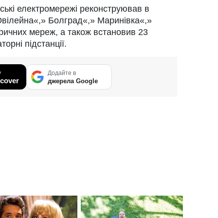
ські електромережі реконструював в
 Ювілейна«,» Болград«,» Маринівка«,»
ктричних мереж, а також встановив 23
орні підстанції.
у
Додайте в
cover
джерела Google