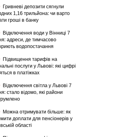
0
Гривневі депозити сягнули
рдних 1,16 трильйона: чи варто
ати гроші в банку
0
Відключення води у Вінниці 7
ня: адреси, де тимчасово
криють водопостачання
0
Підвищення тарифів на
альні послуги у Львові: які цифрі
яться в платіжках
0
Відключення світла у Львові 7
я: стало відомо, які райони
трумлено
0
Можна отримувати більше: як
мити доплати для пенсіонерів у
вській області