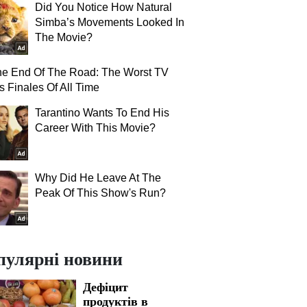
Did You Notice How Natural
Simba’s Movements Looked In
The Movie?
The End Of The Road: The Worst TV
s Finales Of All Time
Tarantino Wants To End His
Career With This Movie?
Why Did He Leave At The
Peak Of This Show's Run?
пулярні новини
Дефіцит
продуктів в