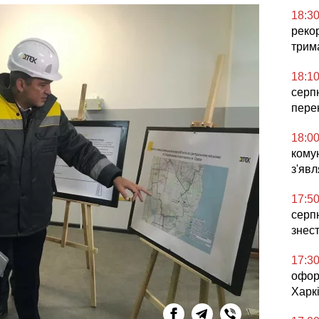
18:3
реко
трим
18:1
серп
пере
18:0
комун
з'явл
17:5
серпн
знес
17:3
офор
Харкі