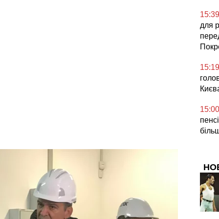
15:3
для 
пере
Покр
15:1
голо
Києв
15:0
пенс
більш
НО