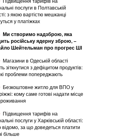
0
Підвищення тарифів на
нальні послуги в Полтавській
ті: з якою вартістю мешканці
уться у платіжках
4
Ми створимо надзброю, яка
ить російську ядерну зброю, –
йло Шейтельман про прогрес ШІ
0
Магазини в Одеській області
ь зіткнутися з дефіцитом продуктів:
які проблеми попереджають
0
Безкоштовне житло для ВПО у
іжжі: кому саме готові надати місце
проживання
0
Підвищення тарифів на
альні послуги у Харківській області:
о відомо, за що доведеться платити
чі більше