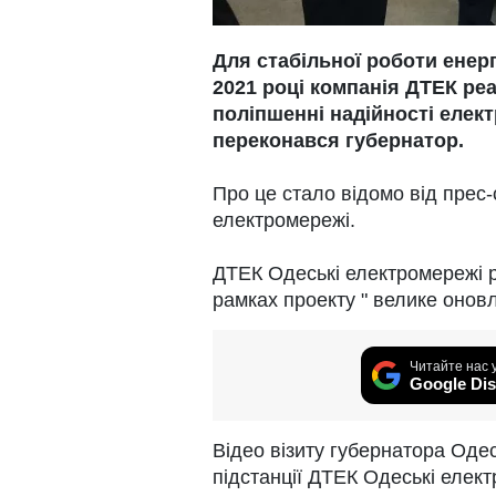
Для стабільної роботи енер
2021 році компанія ДТЕК ре
поліпшенні надійності елек
переконався губернатор.
Про це стало відомо від прес
електромережі.
ДТЕК Одеські електромережі р
рамках проекту " велике оно
Читайте нас 
Google Dis
Відео візиту губернатора Одес
підстанції ДТЕК Одеські елек