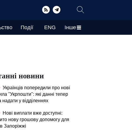
ьство
Події
ENG
Інше
танні новини
0
Українців попередили про нові
ла "Укрпошти": які данні тепер
а надати у відділеннях
0
Нові виплати вже доступні:
рито нову грошову допомогу для
в Запоріжжі