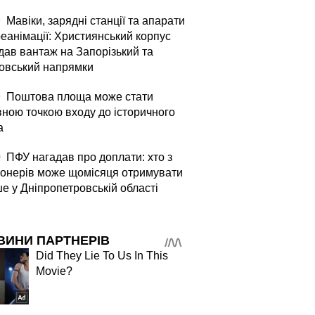
9
Мавіки, зарядні станції та апарати
реанімації: Християнський корпус
дав вантаж на Запорізький та
овський напрямки
9
Поштова площа може стати
вною точкою входу до історичного
а
0
ПФУ нагадав про доплати: хто з
іонерів може щомісяця отримувати
е у Дніпропетровській області
ВИНИ ПАРТНЕРІВ
Did They Lie To Us In This
Movie?