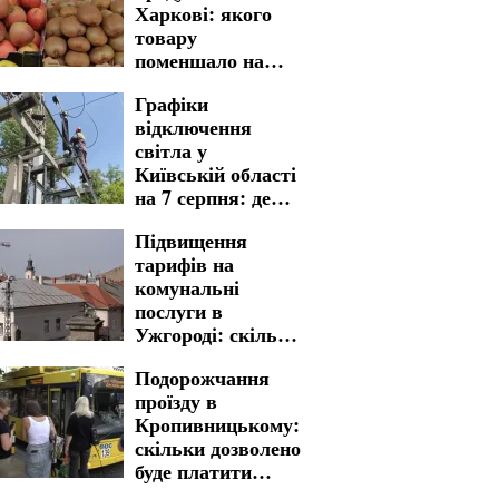
Харкові: якого
товару
поменшало на
полицях
Графіки
магазинів
відключення
світла у
Київській області
на 7 серпня: де
варто бути
Підвищення
готовими до
тарифів на
тривалих
комунальні
незручностей
послуги в
Ужгороді: скільки
доведеться
Подорожчання
заплатити
проїзду в
Кропивницькому:
скільки дозволено
буде платити
пільговикам