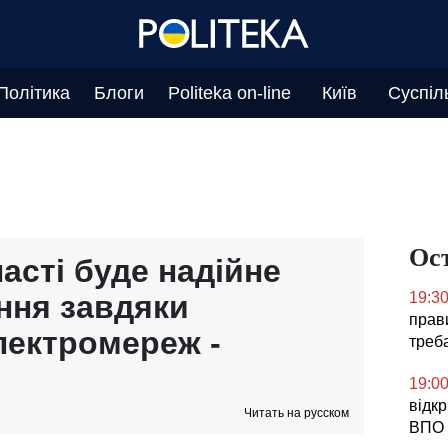
Політика
Блоги
Politeka on-line
Київ
Суспіл
Ос
асті буде надійне
ння завдяки
19:3
прави
лектромереж -
треб
19:0
відк
Читать на русском
ВПО 