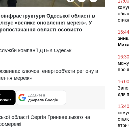
17:0
кому
облас
гоінфраструктури Одеської області в
стикн
алізує «велике оновлення мереж». У
тропостачання області особисто
16:4
знищ
Миха
-служби компанії ДТЕК Одеські
16:3
можут
про 
озвиває ключові енергооб'єкти регіону в
влення мереж»
16:0
Запор
для 
у
Додайте в
cover
джерела Google
15:4
комун
ької області Сергія Гриневецького на
стал
тромережі
втри