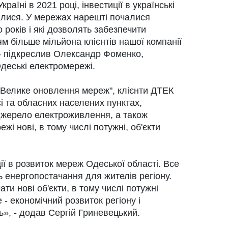
раїні в 2021 році, інвестиції в українські
илися. У мережах нарешті почалися
 років і які дозволять забезпечити
м більше мільйона клієнтів нашої компанії
 - підкреслив Олександр Фоменко,
деські електромережі.
 Велике оновлення мереж", клієнти ДТЕК
і та обласних населених пунктах,
джерело електроживлення, а також
і нові, в тому числі потужні, об'єкти
ії в розвиток мереж Одеської області. Все
ь енергопостачання для жителів регіону.
ти нові об'єкти, в тому числі потужні
 - економічний розвиток регіону і
ь», - додав Сергій Гриневецький.