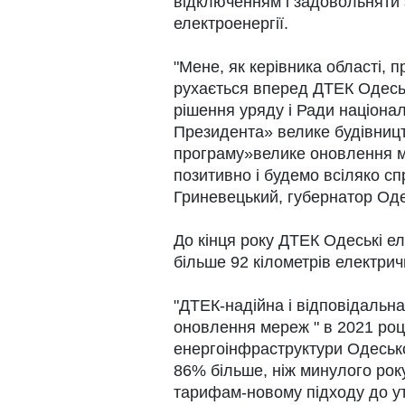
відключенням і задовольняти з
електроенергії.
"Мене, як керівника області, 
рухається вперед ДТЕК Одесь
рішення уряду і Ради націонал
Президента» велике будівниц
програму»велике оновлення 
позитивно і будемо всіляко спр
Гриневецький, губернатор Оде
До кінця року ДТЕК Одеські е
більше 92 кілометрів електричн
"ДТЕК-надійна і відповідальн
оновлення мереж " в 2021 роц
енергоінфраструктури Одесько
86% більше, ніж минулого рок
тарифам-новому підходу до у