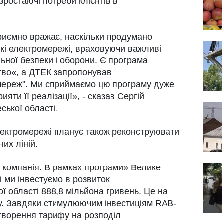
ростаючі потреби клієнтів в
приємно вражає, наскільки продумано
кі електромережі, враховуючи важливі
ьної безпеки і оборони. Є програма
тво«, а ДТЕК запропонував
мереж". Ми сприймаємо цю програму дуже
ияти її реалізації», - сказав Сергій
ської області.
лектромережі планує також реконструювати
их ліній.
а компанія. В рамках програми» Велике
і ми інвестуємо в розвиток
ї області 888,8 мільйона гривень. Це на
у. Завдяки стимулюючим інвестиціям RAB-
творення тарифу на розподіл