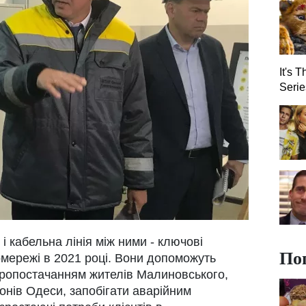
It's 
Serie
 і кабельна лінія між ними - ключові
По
мережі в 2021 році. Вони допоможуть
тропостачанням жителів Малиновського,
онів Одеси, запобігати аварійним