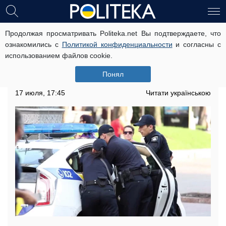
Продолжая просматривать Politeka.net Вы подтверждаете, что
Задержаны убийцы сотрудника СБУ
ознакомились с
Политикой конфиденциальности
и согласны с
в Киеве, преступление раскрыто по
использованием файлов cookie.
горячим следам: все подробности
Понял
Ограбление завершилось убийством
17 июля, 17:45
Читати українською