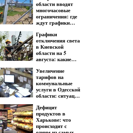
области вводят
многочасовые
ограничения: где
ждут графики
отключения света
Графики
на 6 и 7 августа
отключения света
в Киевской
области на 5
августа: какие
изменения
Увеличение
подготовили по
тарифов на
десяткам адресов
коммунальные
услуги в Одесской
области: ситуация
со стоимостью
Дефицит
изменилась
продуктов в
Харькове: что
происходит с
одним из самых