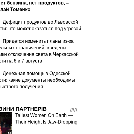
нет бензина, нет продуктов, –
лай Томенко
0
Дефицит продуктов во Львовской
ти: что может оказаться под угрозой
0
Придется изменить планы из-за
ельных ограничений: введены
ики отключения света в Черкасской
ти на 6 и 7 августа
0
Денежная помощь в Одесской
сти: какие документы необходимы
быстрого получения
ВИНИ ПАРТНЕРІВ
Tallest Women On Earth —
Their Height Is Jaw-Dropping