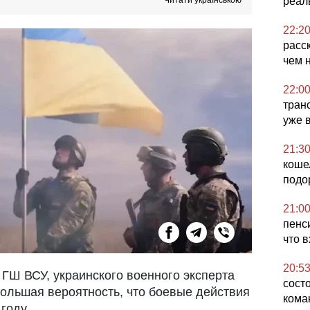
Читати українською
реал
22:2
расс
чем 
22:0
тран
уже 
21:3
коше
подо
21:0
пенс
что 
20:5
 ГШ ВСУ, украинского военного эксперта
сост
ольшая вероятность, что боевые действия
кома
году.