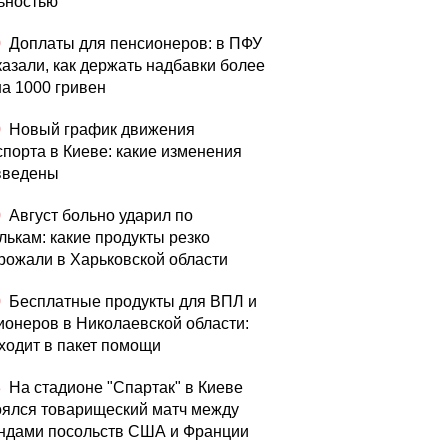
ьностью
0
Доплаты для пенсионеров: в ПФУ
казали, как держать надбавки более
на 1000 гривен
0
Новый график движения
спорта в Киеве: какие изменения
введены
0
Август больно ударил по
лькам: какие продукты резко
рожали в Харьковской области
0
Бесплатные продукты для ВПЛ и
ионеров в Николаевской области:
входит в пакет помощи
3
На стадионе "Спартак" в Киеве
оялся товарищеский матч между
ндами посольств США и Франции