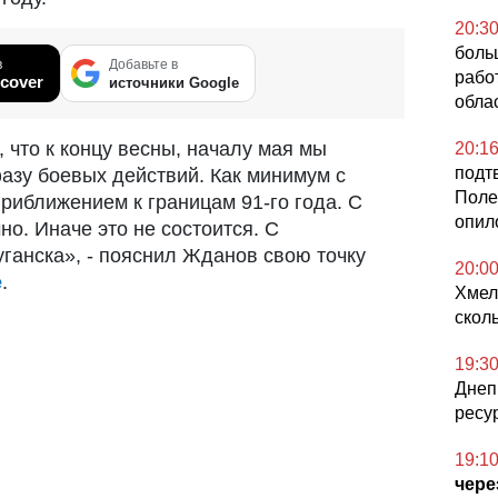
20:3
боль
в
Добавьте в
рабо
cover
источники Google
обла
 что к концу весны, началу мая мы
20:1
подт
азу боевых действий. Как минимум с
Поле
иближением к границам 91-го года. С
опил
о. Иначе это не состоится. С
ганска», - пояснил Жданов свою точку
20:0
е
.
Хмел
скол
19:3
Днеп
ресу
19:1
чере