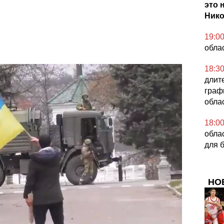
это 
Нико
19:0
облас
18:3
длит
граф
облас
18:0
обла
для 
НО