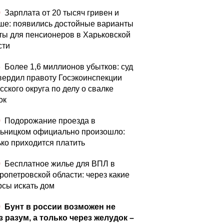
0
Зарплата от 20 тысяч гривен и
ше: появились достойные варианты
ты для пенсионеров в Харьковской
сти
6
Более 1,6 миллионов убытков: суд
вердил правоту Госэкоинспекции
сского округа по делу о свалке
ок
0
Подорожание проезда в
ьницком официально произошло:
ько приходится платить
0
Бесплатное жилье для ВПЛ в
ропетровской области: через какие
рсы искать дом
0
Бунт в россии возможен не
з разум, а только через желудок –