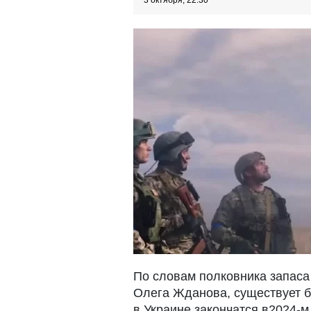
3 октября, 22:30
По словам полковника запаса
Олега Жданова, существует б
в Украине закончатся в2024-м 