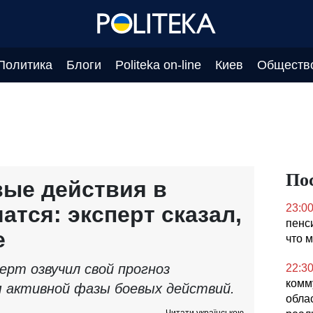
Политика
Блоги
Politeka on-line
Киев
Обществ
По
ые действия в
атся: эксперт сказал,
23:0
пенс
е
что 
ерт озвучил свой прогноз
22:3
комм
 активной фазы боевых действий.
обла