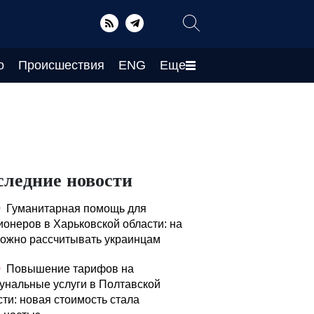
о
Происшествия
ENG
Еще
следние новости
0
Гуманитарная помощь для
ионеров в Харьковской области: на
можно рассчитывать украинцам
0
Повышение тарифов на
унальные услуги в Полтавской
сти: новая стоимость стала