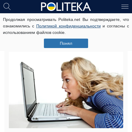
Продолжая просматривать Politeka.net Вы подтверждаете, что
Украинцам рассказали, как начать
ознакомились с
Политикой конфиденциальности
и согласны с
карьеру в IT-индустрии: что важно
использованием файлов cookie.
знать
Понял
20 апреля, 04:30
Читати українською