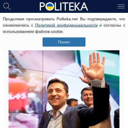
Продолжая просматривать Politeka.net Вы подтверждаете, что
Советником Зеленского может
ознакомились с
Политикой конфиденциальности
и согласны с
стать телезвезда: что известно на
использованием файлов cookie.
данный момент
Понял
3 мая, 15:18
Читати українською