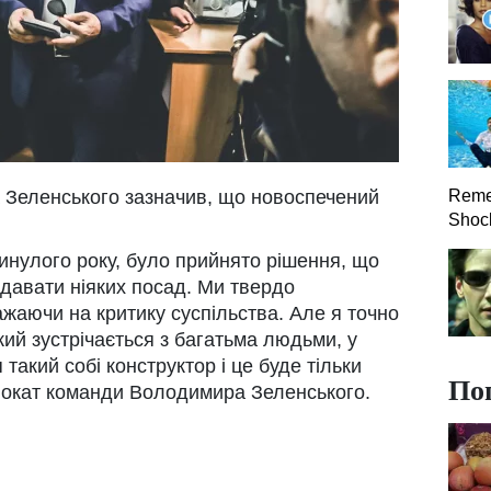
Зеленського зазначив, що новоспечений
Reme
Shock
минулого року, було прийнято рішення, що
давати ніяких посад. Ми твердо
ажаючи на критику суспільства. Але я точно
й зустрічається з багатьма людьми, у
такий собі конструктор і це буде тільки
По
двокат команди Володимира Зеленського.