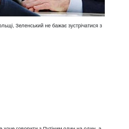
льщі, Зеленський не бажає зустрічатися з
 хоче говорити з Путіним один на один, а