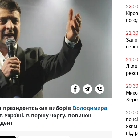
22:0
Кіров
погод
21:3
Запор
серп
21:0
Львов
реєс
20:3
Мико
Херс
 президентських виборів
Володимира
20:0
в Україні, в першу чергу, повинен
пенсі
идент
яким
підт