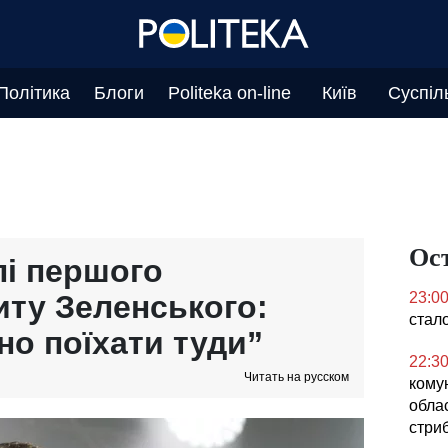
Політика
Блоги
Politeka on-line
Київ
Суспіл
Ос
лі першого
иту Зеленського:
23:0
стал
но поїхати туди”
22:3
Читать на русском
кому
облас
стриб