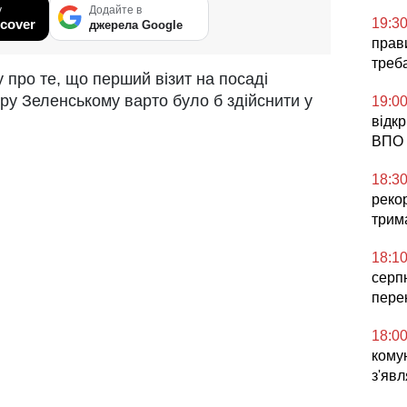
у
Додайте в
19:3
cover
джерела Google
прави
треб
 про те, що перший візит на посаді
у Зеленському варто було б здійснити у
19:0
відк
ВПО 
18:3
реко
трим
18:1
серп
пере
18:0
комун
з'явл