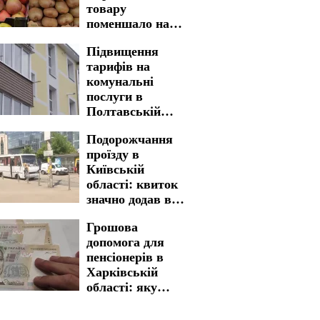
товару
поменшало на
полицях
Підвищення
магазинів
тарифів на
комунальні
послуги в
Полтавській
області: нова
Подорожчання
вартість стала
проїзду в
реальністю
Київській
області: квиток
значно додав в
вартості
Грошова
допомога для
пенсіонерів в
Харківській
області: яку
процедуру
необхідно пройти