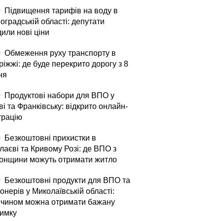
0
Підвищення тарифів на воду в
оградській області: депутати
или нові ціни
0
Обмеження руху транспорту в
іжжі: де буде перекрито дорогу з 8
ня
0
Продуктові набори для ВПО у
і та Франківську: відкрито онлайн-
трацію
0
Безкоштовні прихистки в
лаєві та Кривому Розі: де ВПО з
онщини можуть отримати житло
0
Безкоштовні продукти для ВПО та
онерів у Миколаївській області:
 чином можна отримати бажану
римку