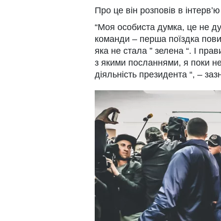
Про це він розповів в інтерв’
“Моя особиста думка, це не 
команди – перша поїздка пови
яка не стала ” зелена “. І прав
з якими посланнями, я поки н
діяльність президента “, – за