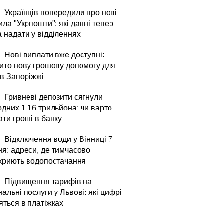
0
Українців попередили про нові
ла "Укрпошти": які данні тепер
а надати у відділеннях
0
Нові виплати вже доступні:
рито нову грошову допомогу для
в Запоріжжі
0
Гривневі депозити сягнули
рдних 1,16 трильйона: чи варто
ати гроші в банку
0
Відключення води у Вінниці 7
ня: адреси, де тимчасово
криють водопостачання
0
Підвищення тарифів на
альні послуги у Львові: які цифрі
яться в платіжках