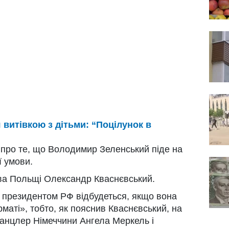
 витівкою з дітьми: “Поцілунок в
 про те, що Володимир Зеленський піде на
ї умови.
ава Польщі Олександр Кваснєвський.
 з президентом РФ відбудеться, якщо вона
аті», тобто, як пояснив Кваснєвський, на
 канцлер Німеччини Ангела Меркель і