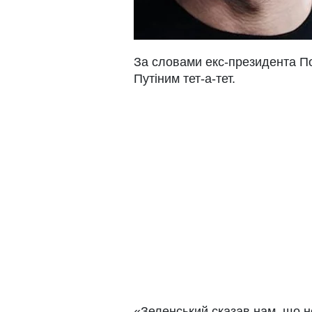
За словами екс-президента По
Путіним тет-а-тет.
«Зеленський сказав нам, що не