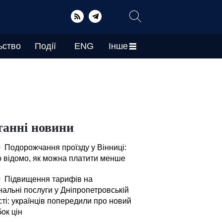
ьство
Події
ENG
Інше
танні новини
0
Подорожчання проїзду у Вінниці:
о відомо, як можна платити менше
0
Підвищення тарифів на
нальні послуги у Дніпропетровській
ті: українців попередили про новий
ок цін