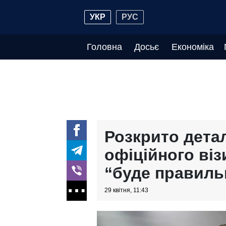
УКР
РУС
Головна
Досьє
Економіка
Розкрито дета
офіційного віз
“буде правиль
29 квітня, 11:43