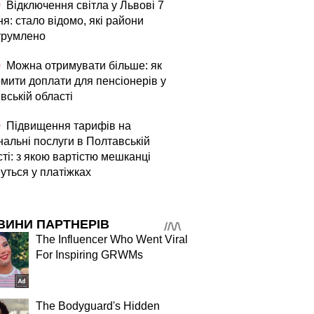
0
Відключення світла у Львові 7
я: стало відомо, які райони
трумлено
0
Можна отримувати більше: як
мити доплати для пенсіонерів у
вській області
0
Підвищення тарифів на
нальні послуги в Полтавській
ті: з якою вартістю мешканці
уться у платіжках
ВИНИ ПАРТНЕРІВ
The Influencer Who Went Viral
For Inspiring GRWMs
The Bodyguard's Hidden