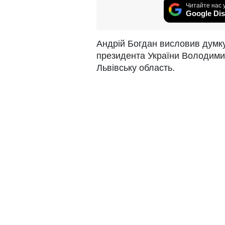
Читайте нас 
Google Dis
Андрій Богдан висловив думку
президента України Володимир
Львівську область.