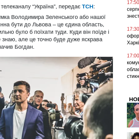
17:5
ю телеканалу “Україна”, передає
ТСН
:
серпн
знес
думка Володимира Зеленського або нашої
нна бути до Львова – це єдина область,
17:3
ильно було б поїхати туди. Куди він поїде і
офор
е знаю, але це точно буде дуже яскрава
Харкі
значив Богдан.
17:0
кому
облас
стикн
НО