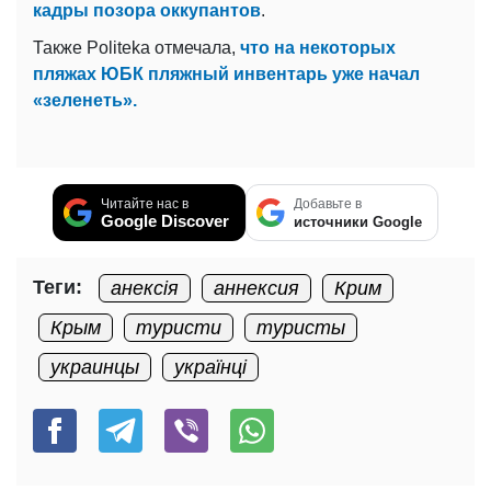
кадры позора оккупантов
.
Также Politeka отмечала,
что на некоторых
пляжах ЮБК пляжный инвентарь уже начал
«зеленеть».
Читайте нас в
Добавьте в
Google Discover
источники Google
Теги:
анексія
аннексия
Крим
Крым
туристи
туристы
украинцы
українці