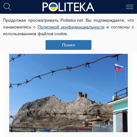
Продолжая просматривать Politeka.net Вы подтверждаете, что
Разводят кроликов: крымчане
ознакомились с
Политикой конфиденциальности
и согласны с
тоскуют по прежней счастливой
использованием файлов cookie.
жизни
Понял
23 июля, 17:19
Читати українською