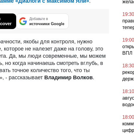
рамме «Диалоги с Максимом Яли»
.
жела
19:3
в
Добавьте в
прав
cover
источники Google
тепе
19:0
ачности, якобы для контроля, нужно
откр
, которое не налезет даже на голову, это
ВПЛ 
ета. Да, мы люди современные, мы можем
ь, но когда начинаешь смотреть вглубь, в
18:3
ать точное количество того, что ты
реко
», - рассказывает
Владимир Волков
.
держ
18:1
авгу
водо
18:0
комм
цифр