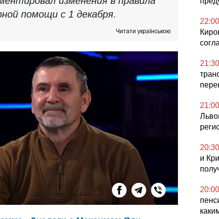
ментировал изменения в правила
пред
ной помощи с 1 декабря.
22:0
Читати українською
Киро
согл
21:3
тран
пере
21:0
Льво
реги
20:3
и Кр
полу
20:0
пенс
каки