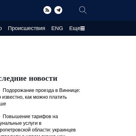
о
Происшествия
ENG
Еще
следние новости
0
Подорожание проезда в Виннице:
о известно, как можно платить
ьше
0
Повышение тарифов на
унальные услуги в
ропетровской области: украинцев