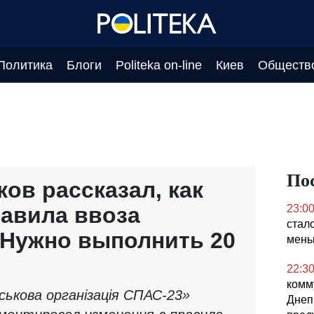
Политика
Блоги
Politeka on-line
Киев
Обществ
По
ов рассказал, как
авила ввоза
23:0
стал
«Нужно выполнить 20
мен
22:3
комм
ськова організація СПАС-23»
Днеп