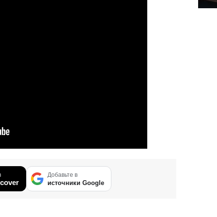
в
Добавьте в
cover
источники Google