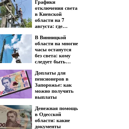
Графики
отключения света
в Киевской
области на 7
августа: где
следует быть
В Винницкой
готовыми к
области на многие
длительным
часы останутся
неудобствам
без света: кому
следует быть
готовыми к
Доплаты для
графикам
пенсионеров в
отключения на 7
Запорожье: как
августа
можно получить
выплаты
Денежная помощь
в Одесской
области: какие
документы