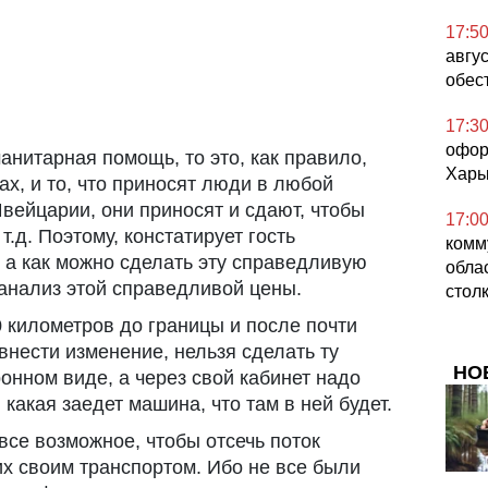
17:5
авгус
обес
17:3
офор
манитарная помощь, то это, как правило,
Харь
мах, и то, что приносят люди в любой
вейцарии, они приносят и сдают, чтобы
17:0
т.д. Поэтому, констатирует гость
комм
 а как можно сделать эту справедливую
обла
й анализ этой справедливой цены.
стол
50 километров до границы и после почти
 внести изменение, нельзя сделать ту
НО
онном виде, а через свой кабинет надо
какая заедет машина, что там в ней будет.
все возможное, чтобы отсечь поток
х своим транспортом. Ибо не все были