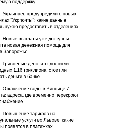
емую поддержку
0
Украинцев предупредили о новых
илах "Укрпочты": какие данные
рь нужно предоставить в отделениях
0
Новые выплаты уже доступны:
ыта новая денежная помощь для
в Запорожье
0
Гривневые депозиты достигли
рдных 1,16 триллиона: стоит ли
ать деньги в банке
0
Отключение воды в Виннице 7
ста: адреса, где временно перекроют
снабжение
0
Повышение тарифов на
унальные услуги во Львове: какие
ы появятся в платежках