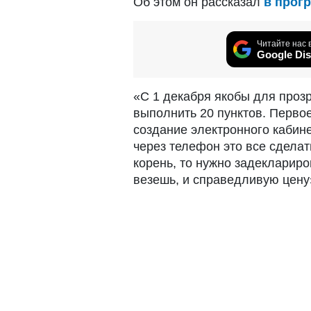
Об этом он рассказал
в прог
Читайте нас 
Google Dis
«С 1 декабря якобы для прозр
выполнить 20 пунктов. Первое
создание электронного кабин
через телефон это все сделат
корень, то нужно задеклариров
везешь, и справедливую цену