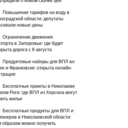
упредили о новом скачке цен
0
Повышение тарифов на воду в
воградской области: депутаты
асовали новые цены
0
Ограничение движения
спорта в Запорожье: где будет
крыта дорога с 8 августа
0
Продуктовые наборы для ВПЛ во
ве и Франковске: открыта онлайн-
страция
0
Бесплатные приюты в Николаеве
ивом Роге: где ВПЛ из Херсона могут
чить жилье
0
Бесплатные продукты для ВПЛ и
ионеров в Николаевской области:
м образом можно получить