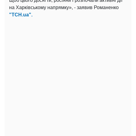
Щоб цього досягти, росіяни і розпочали активні дії
на Харківському напрямку», - заявив Романенко
"ТСН.ua".