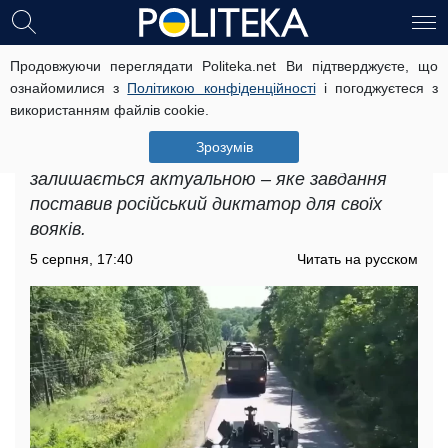
Продовжуючи переглядати Politeka.net Ви підтверджуєте, що
Наступ РФ на північ України:
ознайомилися з
Політикою конфіденційності
і погоджуєтеся з
експерт зробив прогноз, який у
використанням файлів cookie.
Путіна насправді план
Зрозумів
Загроза наступу РФ на північ України
залишається актуальною – яке завдання
поставив російський диктатор для своїх
вояків.
5 серпня, 17:40
Читать на русском