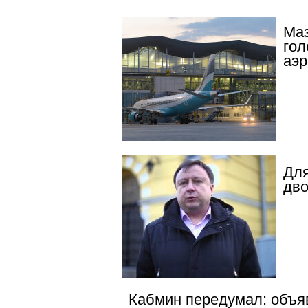
Маз
гол
аэр
Для
дво
Кабмин передумал: объяв