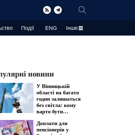
ьство
Події
ENG
Інше
пулярні новини
У Вінницькій
області на багато
годин залишаться
без світла: кому
варто бути
готовими до
Доплати для
графіків
пенсіонерів у
відключення на 7