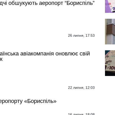
дчі обшукують аеропорт “Бориспіль”
26 липня, 17:53
аїнська авіакомпанія оновлює свій
к
22 липня, 12:03
еропорту «Бориспіль»
16 липня, 18:08