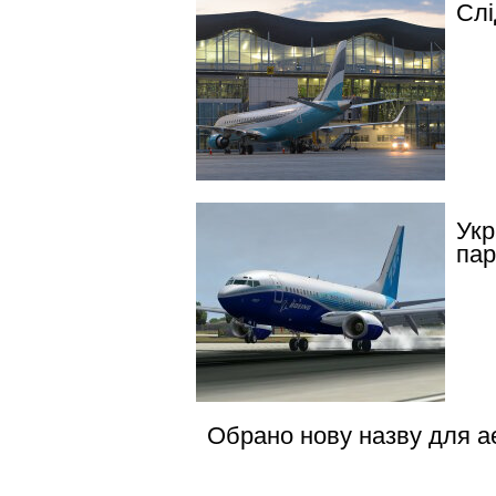
Слі
Укр
пар
Обрано нову назву для а