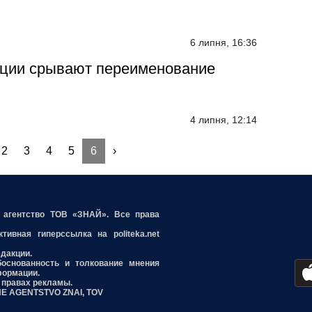
6 липня, 16:36
ации срывают переименование
4 липня, 12:14
2
3
4
5
6
›
е агентство ТОВ «ЗНАЙ». Все права
ивная гиперссылка на politeka.net
едакции.
боснованность и толкование мнения
формации.
 правах рекламы.
INE AGENTSTVO ZNAI, TOV