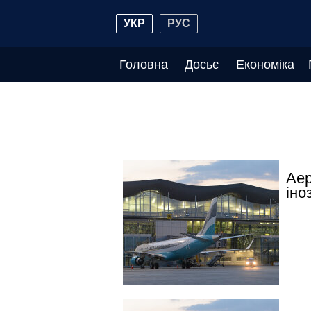
УКР
РУС
Головна
Досьє
Економіка
Аер
іно