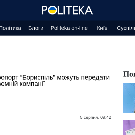
Політика
Блоги
Politeka on-line
Київ
Суспіл
По
опорт “Бориспіль” можуть передати
земній компанії
5 серпня, 09:42