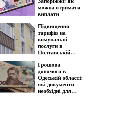
Запоріжжі: як
серпня
можна отримати
виплати
Підвищення
тарифів на
комунальні
послуги в
Полтавській
області: нова
Грошова
вартість стала
допомога в
реальністю
Одеській області:
які документи
необхідні для
швидкого
отримання