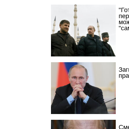
"Го
пер
мож
"са
Заг
пра
Сме