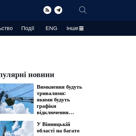
ьство
Події
ENG
Інше
пулярні новини
Вимкнення будуть
тривалими:
якими будуть
графіки
відключення
світла у
У Вінницькій
Запоріжжі на 7
області на багато
серпня