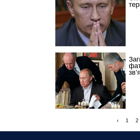
тер
Заг
фат
зв’
‹
1
2