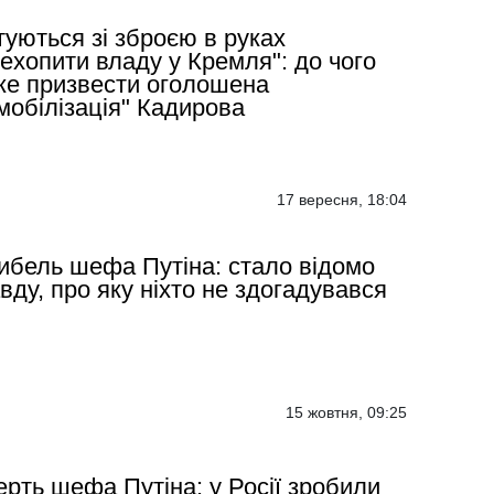
туються зі зброєю в руках
ехопити владу у Кремля": до чого
е призвести оголошена
мобілізація" Кадирова
17 вересня, 18:04
ибель шефа Путіна: стало відомо
вду, про яку ніхто не здогадувався
15 жовтня, 09:25
рть шефа Путіна: у Росії зробили