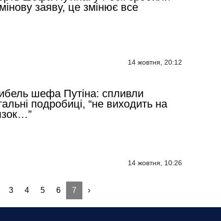
мінову заяву, це змінює все
14 жовтня, 20:12
ибель шефа Путіна: спливли
альні подробиці, “не виходить на
язок…”
14 жовтня, 10:26
3
4
5
6
7
›