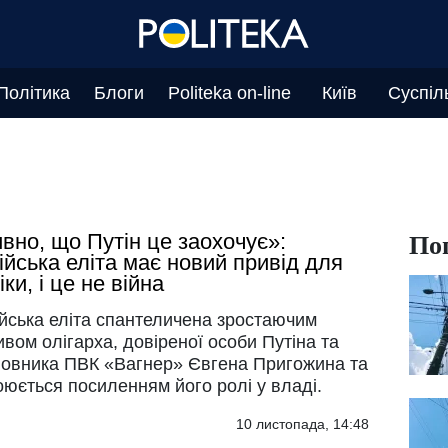
Політика
Блоги
Politeka on-line
Київ
Суспіл
По
вно, що Путін це заохочує»:
ійська еліта має новий привід для
іки, і це не війна
ійська еліта спантеличена зростаючим
вом олігарха, довіреної особи Путіна та
новника ПВК «Вагнер» Євгена Пригожина та
юється посиленням його ролі у владі.
10 листопада, 14:48