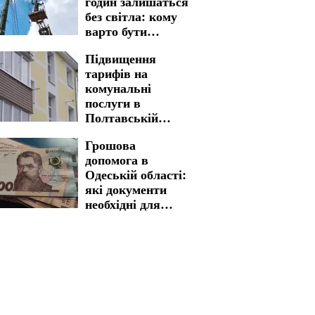
годин залишаться
без світла: кому
варто бути
готовими до
Підвищення
графіків
тарифів на
відключення на 7
комунальні
серпня
послуги в
Полтавській
області: нова
Грошова
вартість стала
допомога в
реальністю
Одеській області:
які документи
необхідні для
швидкого
отримання