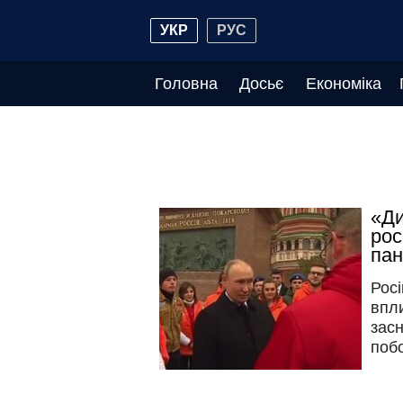
УКР
РУС
Головна
Досьє
Економіка
«Ди
рос
пан
Рос
впли
зас
побо