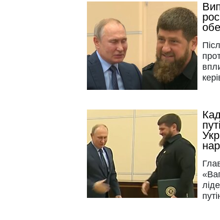
Вип
рос
обе
Післ
прот
впли
кері
Кад
пут
Укр
нар
Гла
«Ваг
лід
путі