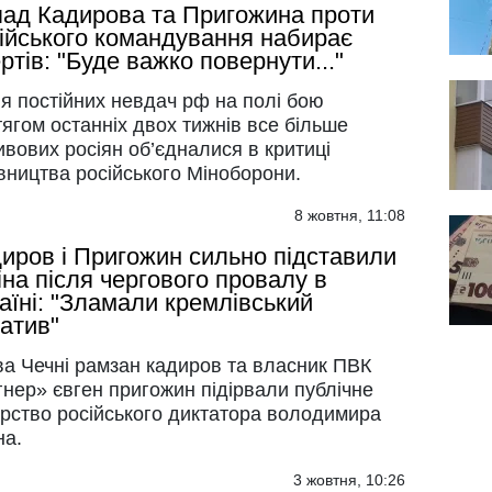
ад Кадирова та Пригожина проти
ійського командування набирає
ртів: "Буде важко повернути..."
я постійних невдач рф на полі бою
ягом останніх двох тижнів все більше
вових росіян об’єдналися в критиці
вництва російського Міноборони.
8 жовтня, 11:08
иров і Пригожин сильно підставили
іна після чергового провалу в
аїні: "Зламали кремлівський
атив"
ва Чечні рамзан кадиров та власник ПВК
нер» євген пригожин підірвали публічне
ерство російського диктатора володимира
на.
3 жовтня, 10:26