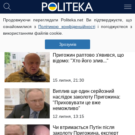
"Вагнерівці" повертаються:
Продовжуючи переглядати Politeka.net Ви підтверджуєте, що
експерт відповів, як це вплине на
ознайомилися з
Політикою конфіденційності
і погоджуєтеся з
ситуацію на фронті
використанням файлів cookie.
29 вересня, 21:30
Зрозумів
Пригожин раптово з'явився, що
відомо: "Хто його злив..."
15 липня, 21:30
Виплив ще один серйозний
наслідок заколоту Пригожина:
"Приховувати це вже
неможливо"
12 липня, 13:15
Чи втримається Путін після
заколоту Пригожина, експерт