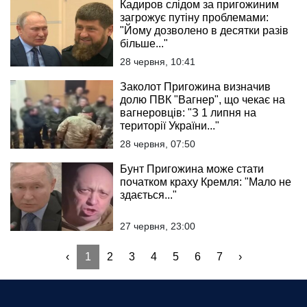
Кадиров слідом за пригожиним
загрожує путіну проблемами:
"Йому дозволено в десятки разів
більше..."
28 червня, 10:41
Заколот Пригожина визначив
долю ПВК "Вагнер", що чекає на
вагнеровців: "З 1 липня на
території України..."
28 червня, 07:50
Бунт Пригожина може стати
початком краху Кремля: "Мало не
здається..."
27 червня, 23:00
‹
1
2
3
4
5
6
7
›