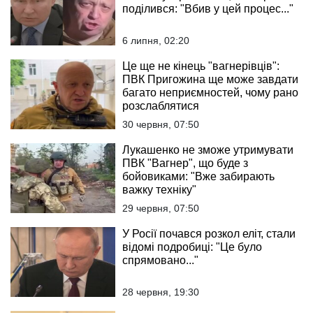
поділився: "Вбив у цей процес..."
6 липня, 02:20
Це ще не кінець "вагнерівців":
ПВК Пригожина ще може завдати
багато неприємностей, чому рано
розслаблятися
30 червня, 07:50
Лукашенко не зможе утримувати
ПВК "Вагнер", що буде з
бойовиками: "Вже забирають
важку техніку"
29 червня, 07:50
У Росії почався розкол еліт, стали
відомі подробиці: "Це було
спрямовано..."
28 червня, 19:30