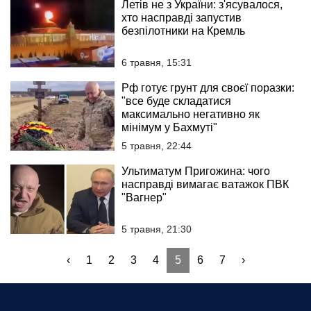
Летів не з України: з'ясувалося,
хто насправді запустив
безпілотники на Кремль
6 травня, 15:31
Рф готує грунт для своєї поразки:
"все буде складатися
максимально негативно як
мінімум у Бахмуті"
5 травня, 22:44
Ультиматум Пригожина: чого
насправді вимагає ватажок ПВК
"Вагнер"
5 травня, 21:30
‹
1
2
3
4
5
6
7
›