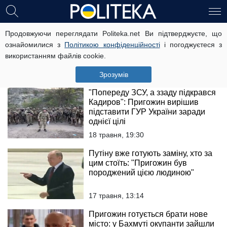
"Пригожин принизив російську
Продовжуючи переглядати Politeka.net Ви підтверджуєте, що
армію": що насправді
ознайомилися з
Політикою конфіденційності
і погоджуєтеся з
відбувається у Бахмуті
використанням файлів cookie.
21 травня, 19:30
Зрозумів
"Попереду ЗСУ, а ззаду підкрався
Кадиров": Пригожин вирішив
підставити ГУР України заради
однієї цілі
18 травня, 19:30
Путіну вже готують заміну, хто за
цим стоїть: "Пригожин був
породжений цією людиною"
17 травня, 13:14
Пригожин готується брати нове
місто: у Бахмуті окупанти зайшли