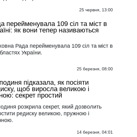
25 червня, 13:00
а перейменувала 109 сіл та міст в
аїні: як вони тепер називаються
овна Рада перейменувала 109 сіл та міст в
бластях України.
25 березня, 08:00
подиня підказала, як посіяти
иску, щоб виросла великою і
ною: секрет простий
одиня розкрила секрет, який дозволить
остити редиску великою, пружною і
чною.
14 березня, 04:01