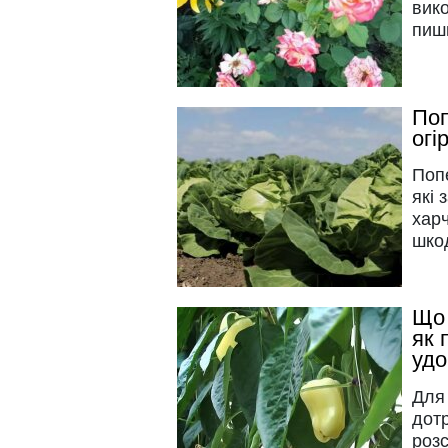
вико
пишн
Поп
огі
Попе
які 
харч
шко
Що 
як 
уд
Для
дот
роз