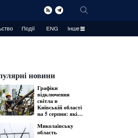
ьство
Події
ENG
Інше
пулярні новини
Графіки
відключення
світла в
Київській області
на 5 серпня: які
зміни підготували
Миколаївську
за десятками
область
адрес