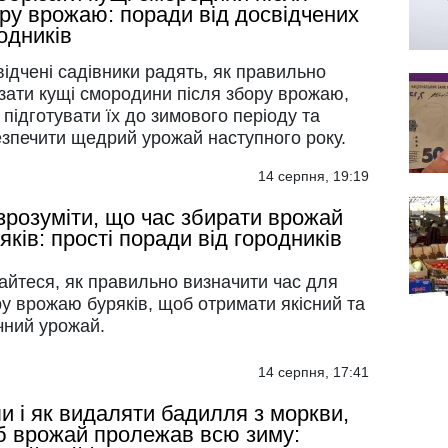
ру врожаю: поради від досвідчених
одників
ідчені садівники радять, як правильно
зати кущі смородини після збору врожаю,
підготувати їх до зимового періоду та
езпечити щедрий урожай наступного року.
14 серпня, 19:19
зрозуміти, що час збирати врожай
яків: прості поради від городників
айтеся, як правильно визначити час для
у врожаю буряків, щоб отримати якісний та
чний урожай.
14 серпня, 17:41
и і як видаляти бадилля з моркви,
 врожай пролежав всю зиму: