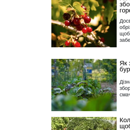
збо
гор
Досв
обрі
щоб 
заб
Як 
бур
Дізн
збор
сма
Кол
щоб