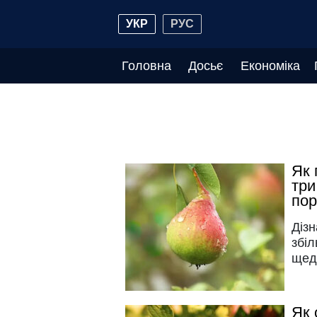
УКР
РУС
Головна
Досьє
Економіка
Як 
три
по
Дізн
збіл
щед
Як 