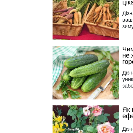
цік
Дізн
ваш
зиму
Чим
не 
гор
Дізн
уник
заб
Як 
ефе
Дізн