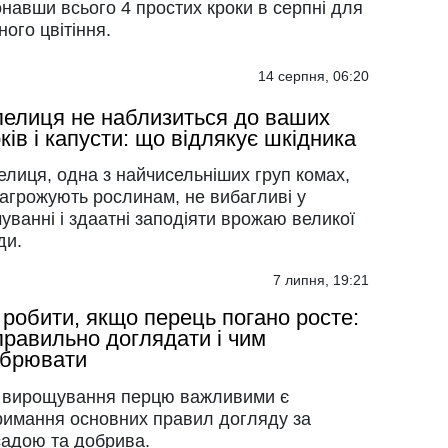
навши всього 4 простих кроки в серпні для
ого цвітіння.
14 серпня, 06:20
елиця не наблизиться до ваших
рків і капусти: що відлякує шкідника
лиця, одна з найчисельніших груп комах,
загрожують рослинам, не вибагливі у
уванні і здаатні заподіяти врожаю великої
ди.
7 липня, 19:21
робити, якщо перець погано росте:
правильно доглядати і чим
обрювати
 вирощування перцю важливими є
римання основних правил догляду за
садою та добрива.