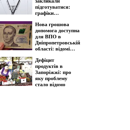
закликали
підготуватися:
графіки
відключення
Нова грошова
світла на 5 та 6
допомога доступна
серпня введено на
для ВПО в
довгі години
Дніпропетровській
області: відомі
критерії відбору
Дефіцит
та розмір виплат
продуктів в
Запоріжжі: про
яку проблему
стало відомо