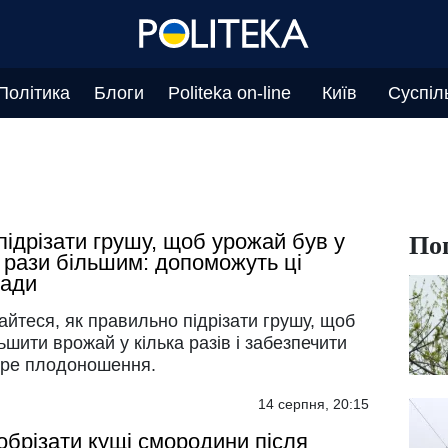
Політика
Блоги
Politeka on-line
Київ
Суспіл
По
підрізати грушу, щоб урожай був у
 рази більшим: допоможуть ці
ради
айтеся, як правильно підрізати грушу, щоб
ьшити врожай у кілька разів і забезпечити
ре плодоношення.
14 серпня, 20:15
обрізати кущі смородини після