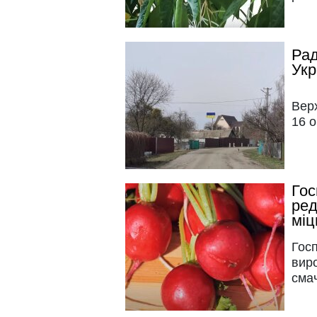
Рад
Укр
Верх
16 о
Гос
ред
міц
Госп
вир
сма