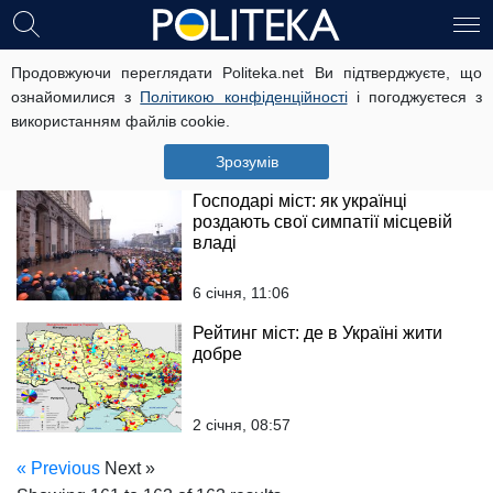
Скільки коштуватиме переїзд до
Продовжуючи переглядати Politeka.net Ви підтверджуєте, що
найдешевшого міста світу
ознайомилися з
Політикою конфіденційності
і погоджуєтеся з
використанням файлів cookie.
24 січня, 17:49
Зрозумів
Господарі міст: як українці
роздають свої симпатії місцевій
владі
6 січня, 11:06
Рейтинг міст: де в Україні жити
добре
2 січня, 08:57
« Previous
Next »