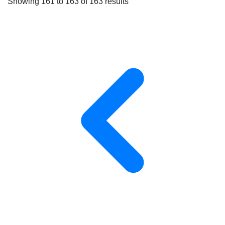
Showing
161
to
163
of
163
results