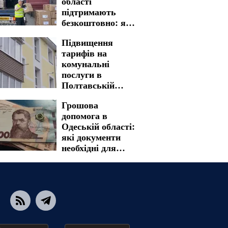
області
підтримають
безкоштовно: яку
гуманітарну
Підвищення
допомогу можна
тарифів на
отримати
комунальні
послуги в
Полтавській
області: нова
Грошова
вартість стала
допомога в
реальністю
Одеській області:
які документи
необхідні для
швидкого
отримання