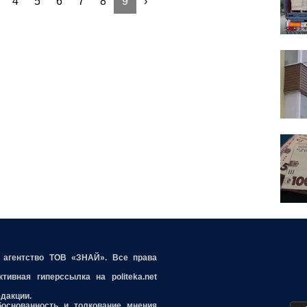
4
5
6
7
8
9
›
е агентство ТОВ «ЗНАЙ». Все права
ивная гиперссылка на politeka.net
едакции.
боснованность и толкование мнения