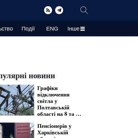
ьство
Події
ENG
Інше
пулярні новини
Графіки
відключення
світла у
Полтавській
області на 8 та 9
серпня: названо
Пенсіонерів у
адреси тривалих
Харківській
знеструмлень