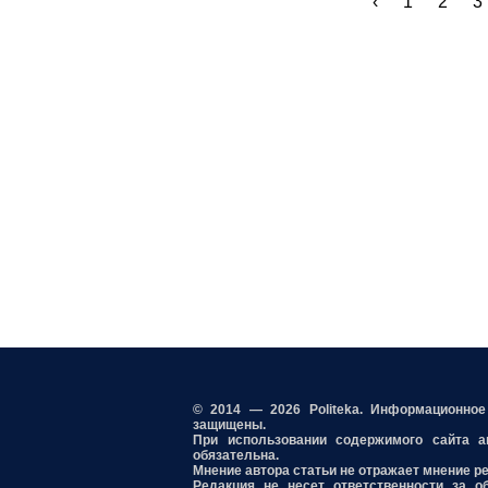
‹
1
2
3
© 2014 — 2026 Politeka. Информационно
защищены.
При использовании содержимого сайта акт
обязательна.
Мнение автора статьи не отражает мнение р
Редакция не несет ответственности за о