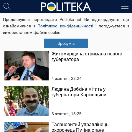
Путін звільнив свого колишнього
Продовжуючи переглядати Politeka.net Ви підтверджуєте, що
охоронця з посади губернатора
ознайомилися з
Політикою конфіденційності
і погоджуєтеся з
використанням файлів cookie.
6 жовтня, 17:48
Зрозумів
Житомирщина отримала нового
губернатора
4 жовтня, 22:24
Людина Добкіна мітить у
губернатори Харківщини
3 жовтня, 13:25
Талановитий управлінець:
охоронець Путіна стане