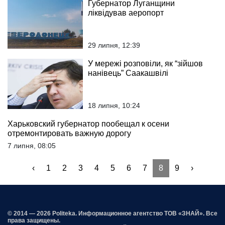
Губернатор Луганщини
ліквідував аеропорт
29 липня, 12:39
У мережі розповіли, як “зійшов
нанівець” Саакашвілі
18 липня, 10:24
Харьковский губернатор пообещал к осени
отремонтировать важную дорогу
7 липня, 08:05
‹
1
2
3
4
5
6
7
8
9
›
© 2014 — 2026 Politeka. Информационное агентство ТОВ «ЗНАЙ». Все
права защищены.