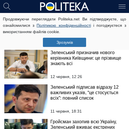
Авто губернатора Донбасу
Продовжуючи переглядати Politeka.net Ви підтверджуєте, що
обстріляли, є жертви: перші
ознайомилися з
Політикою конфіденційності
і погоджуєтеся з
подробиці
використанням файлів cookie.
10 липня, 18:39
Зрозумів
Зеленський призначив нового
керівника Київщини: це прізвище
знають всі
12 червня, 12:26
Зеленський підписав відразу 12
важливих указів, “це стосується
всіх”: повний список
11 червня, 18:31
Гройсман захопив всю Україну,
Зеленський вживає екстрених