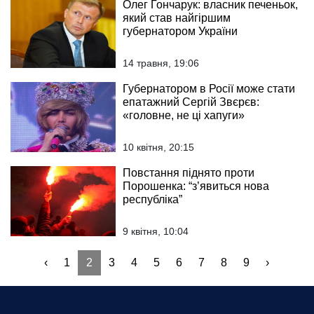
Олег Гончарук: власник печеньок,
який став найгіршим
губернатором України
14 травня, 19:06
Губернатором в Росії може стати
епатажний Сергій Звєрєв:
«головне, не ці хапуги»
10 квітня, 20:15
Повстання піднято проти
Порошенка: “з’явиться нова
республіка”
9 квітня, 10:04
‹
1
2
3
4
5
6
7
8
9
›