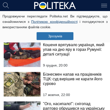
У Карпатах чоловікам з
Продовжуючи переглядати Politeka.net Ви підтверджуєте, що
донецькими паспортами
ознайомилися з
Політикою конфіденційності
і погоджуєтеся з
відмовили в обслуговуванні: що
використанням файлів cookie.
кажуть обидві сторони конфлікту
29 січня, 13:00
Зрозумів
Кошеня врятувало українця, який
упав на дно яру в горах Румунії:
деталі ситуації
9 грудня, 20:00
Бізнесмен напав на працівників
ТЦК: суд вирішив не карати його
сурово
17 жовтня, 22:00
"Ого, насипало!": снігопад
раптово обрушився на українську