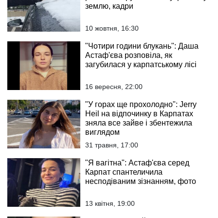
землю, кадри
10 жовтня, 16:30
"Чотири години блукань": Даша
Астаф'єва розповіла, як
загубилася у карпатському лісі
16 вересня, 22:00
"У горах ще прохолодно": Jerry
Heil на відпочинку в Карпатах
зняла все зайве і збентежила
виглядом
31 травня, 17:00
"Я вагітна": Астаф'єва серед
Карпат спантеличила
несподіваним зізнанням, фото
13 квітня, 19:00