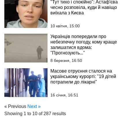
"Тут тихо і спокійно": Астаф'єва
чесно розповіла, куди й навіщо
виїхала з Києва
10 квітня, 15:00
Українців попередили про
небезпечну погоду, кому краще
залишатися вдома:
"Прогнозують..."
8 березня, 16:50
Масове отруєння сталося на
українському курорті: "19 дітей
потрапили до лікарні"
16 січня, 16:51
« Previous
Next »
Showing
1
to
10
of
287
results