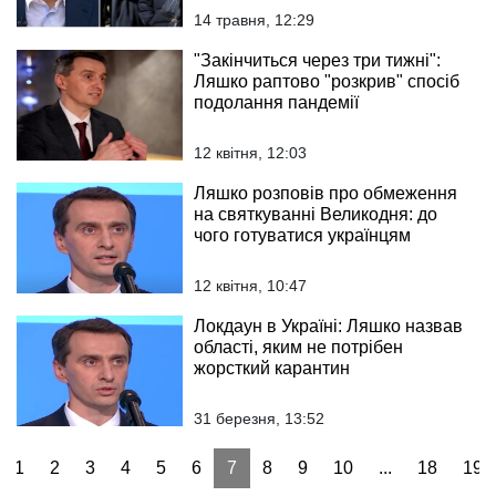
14 травня, 12:29
"Закінчиться через три тижні":
Ляшко раптово "розкрив" спосіб
подолання пандемії
12 квітня, 12:03
Ляшко розповів про обмеження
на святкуванні Великодня: до
чого готуватися українцям
12 квітня, 10:47
Локдаун в Україні: Ляшко назвав
області, яким не потрібен
жорсткий карантин
31 березня, 13:52
1
2
3
4
5
6
7
8
9
10
...
18
19