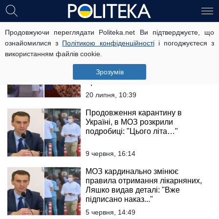
Віктор Ляшко
Продовжуючи переглядати Politeka.net Ви підтверджуєте, що
ознайомилися з
Політикою конфіденційності
і погоджуєтеся з
використанням файлів cookie.
Новий штам ковіда, МОЗ
збирається ввести додаткові
Зрозумів
обмеження: "Всі громадяни без
щеплення..."
20 липня, 10:39
Продовження карантину в
Україні, в МОЗ розкрили
подробиці: "Цього літа…"
9 червня, 16:14
МОЗ кардинально змінює
правила отримання лікарняних,
Ляшко видав деталі: "Вже
підписано наказ..."
5 червня, 14:49