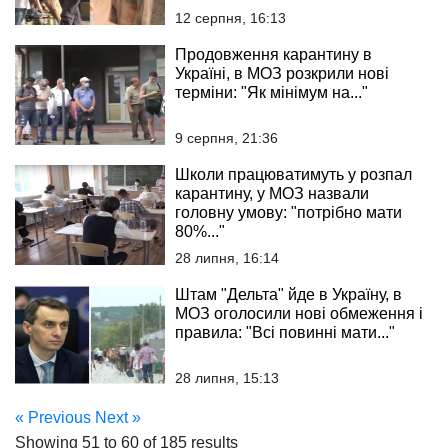
12 серпня, 16:13
Продовження карантину в
Україні, в МОЗ розкрили нові
терміни: "Як мінімум на..."
9 серпня, 21:36
Школи працюватимуть у розпал
карантину, у МОЗ назвали
головну умову: "потрібно мати
80%..."
28 липня, 16:14
Штам "Дельта" йде в Україну, в
МОЗ оголосили нові обмеження і
правила: "Всі повинні мати..."
28 липня, 15:13
« Previous
Next »
Showing
51
to
60
of
185
results