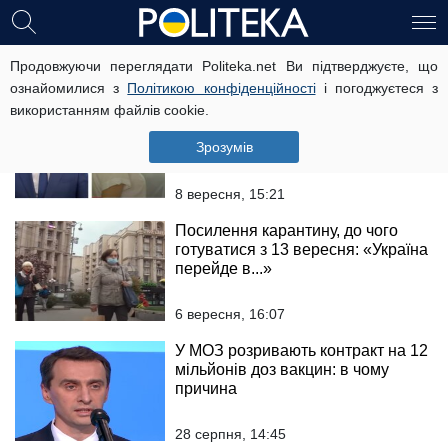
Віктор Ляшко
Продовжуючи переглядати Politeka.net Ви підтверджуєте, що
ознайомилися з
Політикою конфіденційності
і погоджуєтеся з
використанням файлів cookie.
У МОЗ повідомили, на кому
найменше відіб'ється новий
Зрозумів
карантин: "На цьому тижні..."
8 вересня, 15:21
Посилення карантину, до чого
готуватися з 13 вересня: «Україна
перейде в...»
6 вересня, 16:07
У МОЗ розривають контракт на 12
мільйонів доз вакцин: в чому
причина
28 серпня, 14:45