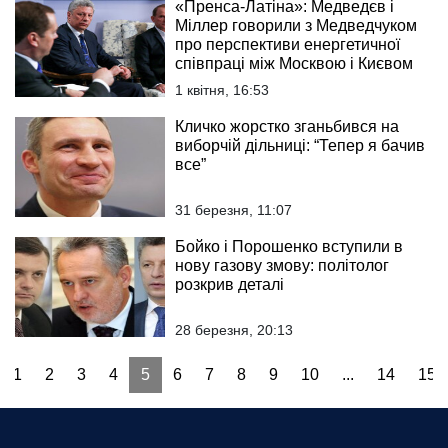
«Пренса-Латіна»: Медведєв і
Міллер говорили з Медведчуком
про перспективи енергетичної
співпраці між Москвою і Києвом
1 квітня, 16:53
Кличко жорстко зганьбився на
виборчій дільниці: “Тепер я бачив
все”
31 березня, 11:07
Бойко і Порошенко вступили в
нову газову змову: політолог
розкрив деталі
28 березня, 20:13
1
2
3
4
5
6
7
8
9
10
...
14
15