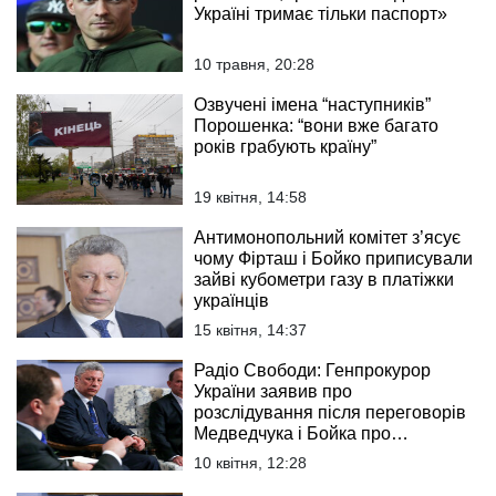
Україні тримає тільки паспорт»
10 травня, 20:28
Озвучені імена “наступників”
Порошенка: “вони вже багато
років грабують країну”
19 квітня, 14:58
Антимонопольний комітет з’ясує
чому Фірташ і Бойко приписували
зайві кубометри газу в платіжки
українців
15 квітня, 14:37
Радіо Свободи: Генпрокурор
України заявив про
розслідування після переговорів
Медведчука і Бойка про
відновлення україно-російських
10 квітня, 12:28
торгово-економічних зв’язків