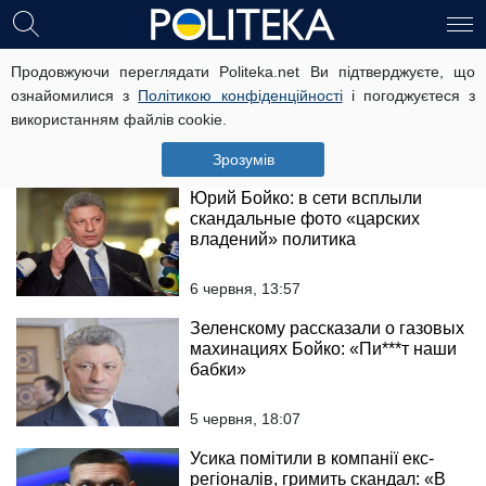
«Опозиційна платформа – За
Продовжуючи переглядати Politeka.net Ви підтверджуєте, що
життя» проводить черговий
ознайомилися з
Політикою конфіденційності
і погоджуєтеся з
раунд переговорів про зниження
використанням файлів cookie.
ціни на газ для України
7 червня, 15:33
Зрозумів
Юрий Бойко: в сети всплыли
скандальные фото «царских
владений» политика
6 червня, 13:57
Зеленскому рассказали о газовых
махинациях Бойко: «Пи***т наши
бабки»
5 червня, 18:07
Усика помітили в компанії екс-
регіоналів, гримить скандал: «В