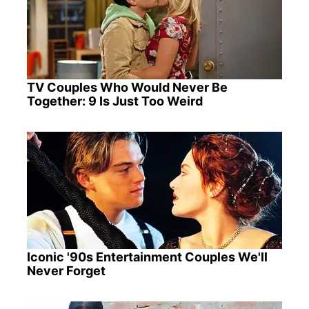
TV Couples Who Would Never Be
Together: 9 Is Just Too Weird
Iconic '90s Entertainment Couples We'll
Never Forget