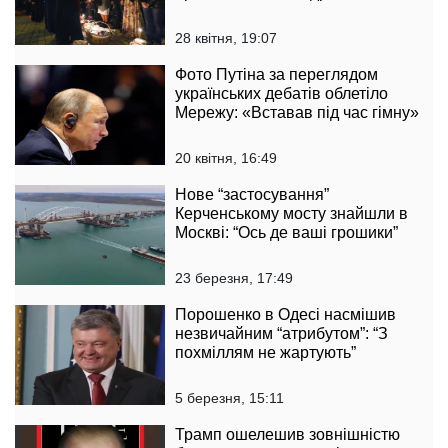
28 квітня, 19:07
Фото Путіна за переглядом
українських дебатів облетіло
Мережу: «Вставав під час гімну»
20 квітня, 16:49
Нове “застосування”
Керченському мосту знайшли в
Москві: “Ось де ваші грошики”
23 березня, 17:49
Порошенко в Одесі насмішив
незвичайним “атрибутом”: “З
похміллям не жартують”
5 березня, 15:11
Трамп ошелешив зовнішністю