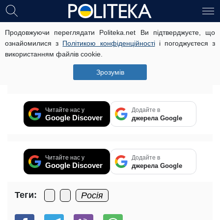
Продовжуючи переглядати Politeka.net Ви підтверджуєте, що
Москвича избили за неправильно
ознайомилися з
Політикою конфіденційності
і погоджуєтеся з
припаркованный автомобиль
використанням файлів cookie.
5 липня, 19:17
Читать на русском
Зрозумів
Вибачте цей текст доступний тільки в “російська”.
Читайте нас у
Додайте в
Google Discover
джерела Google
Читайте нас у
Додайте в
Google Discover
джерела Google
Теги:
Росія