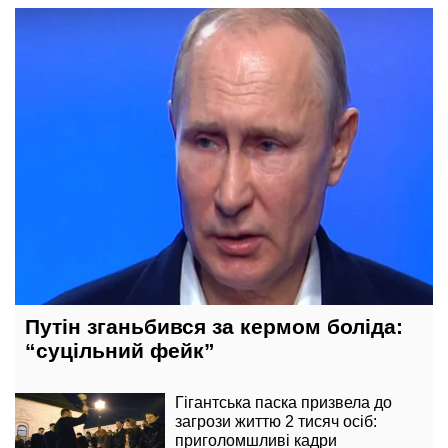
23 червня, 13:18
Путін зганьбився за кермом боліда:
“суцільний фейк”
Гігантська паска призвела до
загрози життю 2 тисяч осіб:
приголомшливі кадри