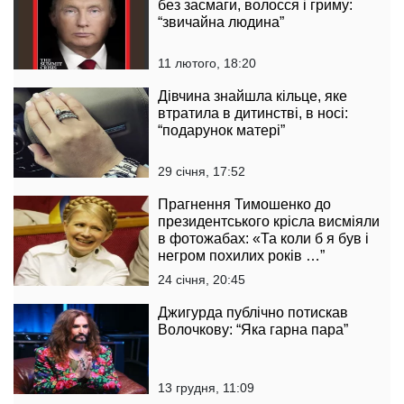
без засмаги, волосся і гриму:
“звичайна людина”
11 лютого, 18:20
Дівчина знайшла кільце, яке
втратила в дитинстві, в носі:
“подарунок матері”
29 січня, 17:52
Прагнення Тимошенко до
президентського крісла висміяли
в фотожабах: «Та коли б я був і
негром похилих років …”
24 січня, 20:45
Джигурда публічно потискав
Волочкову: “Яка гарна пара”
13 грудня, 11:09