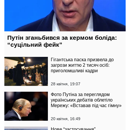
Путін зганьбився за кермом боліда:
“суцільний фейк”
Гігантська паска призвела до
загрози життю 2 тисяч осіб:
приголомшливі кадри
28 квітня, 19:07
Фото Путіна за переглядом
українських дебатів облетіло
Мережу: «Вставав під час гімну»
20 квітня, 16:49
Нове “застосування”