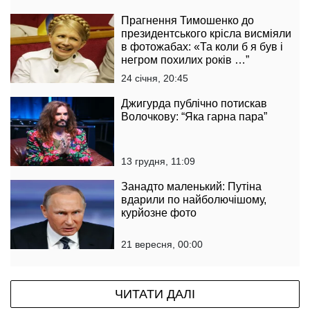
Прагнення Тимошенко до
президентського крісла висміяли
в фотожабах: «Та коли б я був і
негром похилих років …”
24 січня, 20:45
Джигурда публічно потискав
Волочкову: “Яка гарна пара”
13 грудня, 11:09
Занадто маленький: Путіна
вдарили по найболючішому,
курйозне фото
21 вересня, 00:00
ЧИТАТИ ДАЛІ