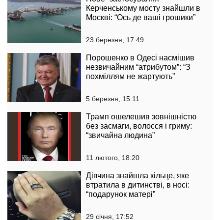
Керченському мосту знайшли в
Москві: “Ось де ваші грошики”
23 березня, 17:49
Порошенко в Одесі насмішив
незвичайним “атрибутом”: “З
похміллям не жартують”
5 березня, 15:11
Трамп ошелешив зовнішністю
без засмаги, волосся і гриму:
“звичайна людина”
11 лютого, 18:20
Дівчина знайшла кільце, яке
втратила в дитинстві, в носі:
“подарунок матері”
29 січня, 17:52