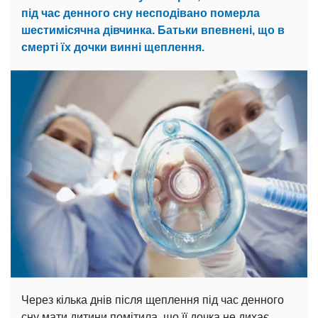
під час денного сну несподівано померла
шестимісячна дівчинка. Батьки впевнені, що в
смерті їх дочки винні щеплення.
Через кілька днів після щеплення під час денного
сну мати дитини помітила, що її дочка не дихає.