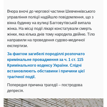
Вчора вночі до чергової частини Шевченківського
управління поліції надійшло повідомлення, що з
вікна будинку на вулиці Багговутівській випала
жінка. На місці події лікарі констатували смерть
жінки, яка кілька днів тому народила двійню. Тіло
направили на проведення судово-медичної
експертизи.
За фактом загибелі породіллі розпочато
кримінальне провадження за ч. 1 ст. 115
Кримінального кодексу України. Слідчі
встановлюють обставини і причини цієї
трагічної події.
Попередня причина трагедії – постродова
депресія.