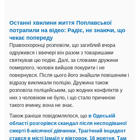
Останні хвилини життя Поплавської
потрапили на відео: Радіє, не знаючи, що
чекає попереду
Правоохоронці розповіли, що загиблий вчора
одружився і ввечері він разом з товаришами
святкував цю подію. Далі, за словами дружини
померлого, чоловік вийшов покурити і не
повернувся. Після цього його знайшли повішеним і
відразу викликали поліцію. Дружина також
розповіла поліцейським, що жодних конфліктів у
них з чоловіком не було, і що стало причиною
такого вчинку, вона не знає.
Також раніше повідомлялося, що
в Одеській
області розгорівся скандал після несподіваної
смерті 6-місячної дівчинки. Трагічний інцидент
стався в місті Ізмаїл у вівторок, 16 жовтня. Там