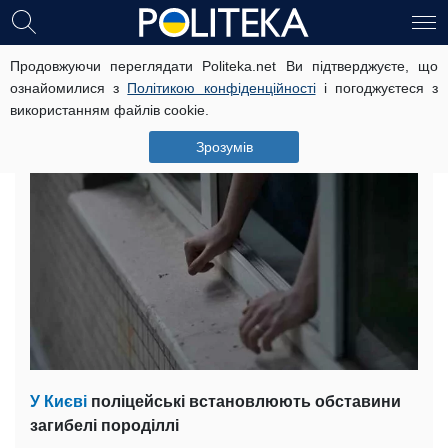
Продовжуючи переглядати Politeka.net Ви підтверджуєте, що
Падіння породіллі з вікна в Києві: у
ознайомилися з
Політикою конфіденційності
і погоджуєтеся з
поліції розкрили деталі трагедії
використанням файлів cookie.
22 жовтня, 17:09
Читать на русском
Зрозумів
У Києві
поліцейські встановлюють обставини
загибелі породіллі