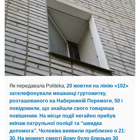
Як передавала Politeka,
20 жовтня на лінію «102»
зателефонували мешканці гуртожитку,
розташованого на Набережній Перемоги, 50 і
повідомили, що знайшли свого товариша
повішеним. На місце події негайно прибув
екіпаж патрульної поліції та “швидка
допомога”. Чоловіка виявили приблизно о 21:
30. На момент смерті йому було близько 30