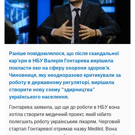
Раніше повідомлялося, що після скандальної
кар’єри в НБУ Валерія Гонтарева вирішила
покласти око на сферу охорони здоров’я.
Чиновниця, яку неодноразово критикували за
роботу в державному регуляторі, вирішила
створити нову схему “здирництва”
українського населення.
Гонтарева заявила, що ще до роботи в НБУ вона
хотіла створити медичний проект, який нібито
полегшить роботу українським лікарям. Черговий
стартап Гонтаревої отримав назву Medikit. Вона