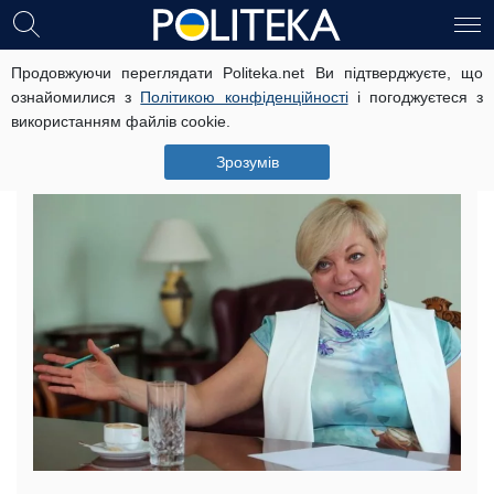
Продовжуючи переглядати Politeka.net Ви підтверджуєте, що
Палац за рахунок бідних українців:
ознайомилися з
Політикою конфіденційності
і погоджуєтеся з
Гонтарева купила особняк за
використанням файлів cookie.
кордоном за 30 мільйонів
Зрозумів
2 жовтня, 21:26
Читать на русском