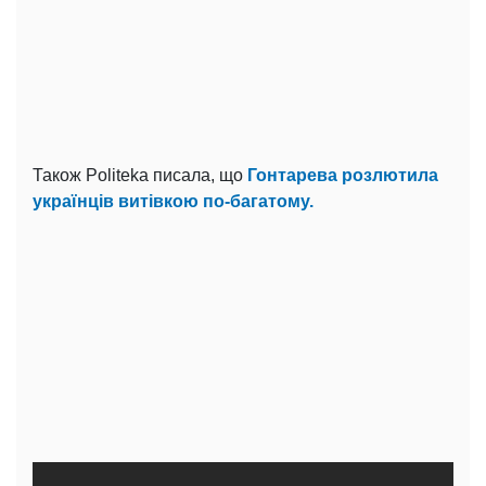
Також Politeka писала, що
Гонтарева розлютила
українців витівкою по-багатому.