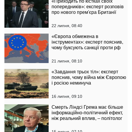
«Приходить по кістках своїх
попередників»: експерт розповів
про нового прем'єра Британії
22 липня, 08:40
«Європа обмежена в
інструментах»: експерт пояснив,
чому буксують санкції проти рф
21 липня, 08:10
«Завдання трьох тіл»: експерт
пояснив, чому війна між Європою
і росією неминуча
16 липня, 09:10
Смерть Ліндсі Грема має більше
інформаційно-політичний ефект,
ніж реальний вплив, – політолог
15 липня, 07:10