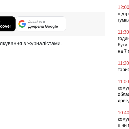
12:0
підт
гума
у
Додайте в
cover
джерела Google
11:30
годин
пілкування з журналістами.
бути
на 7
11:20
тари
11:00
комун
обла
дове
10:4
комун
ціни 