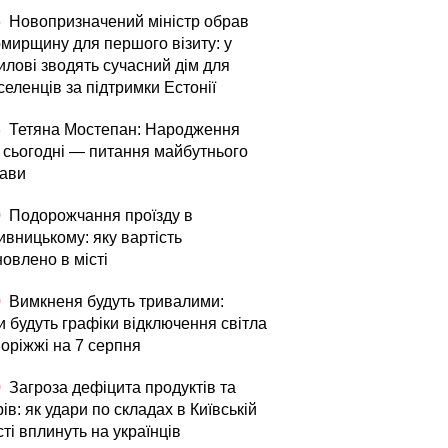
5
Новопризначений міністр обрав
мирщину для першого візиту: у
илові зводять сучасний дім для
еленців за підтримки Естонії
3
Тетяна Мостепан: Народження
й сьогодні — питання майбутнього
ави
0
Подорожчання проїзду в
ивницькому: яку вартість
овлено в місті
0
Вимкненя будуть тривалими:
и будуть графіки відключення світла
поріжжі на 7 серпня
0
Загроза дефіцита продуктів та
ів: як удари по складах в Київській
ті вплинуть на українців