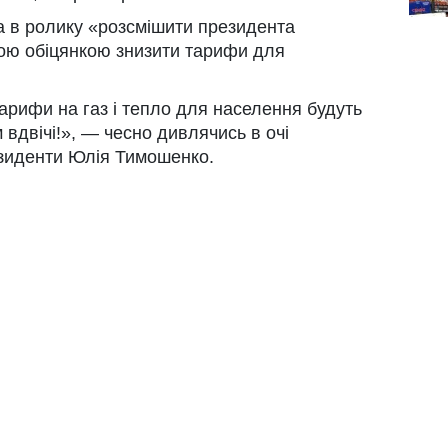
 в ролику «розсмішити президента
ою обіцянкою знизити тарифи для
арифи на газ і тепло для населення будуть
м вдвічі!», — чесно дивлячись в очі
езиденти Юлія Тимошенко.