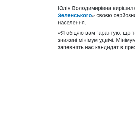
Юлія Володимирівна вирішила
Зеленського
» своєю серйозн
населення.
«Я обіцяю вам гарантую, що т
знижені мінімум удвічі. Мініму
запевнять нас кандидат в пр