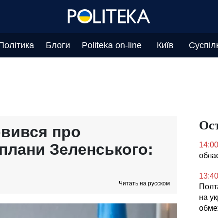
Політика
Блоги
Politeka on-line
Київ
Суспіл
Ос
вився про
 плани Зеленського:
14:0
облас
13:4
Читать на русском
Полта
на ук
обме