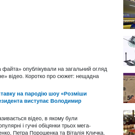
 файта» опублікували на загальний огляд
чне» відео. Коротко про сюжет: нещадна
ставку на пародію шоу «Розміши
президента виступає Володимир
азивається відео, в якому були
улярні і гучні обіцянки трьох мега-
енко, Петра Порошенка та Віталія Кличка.