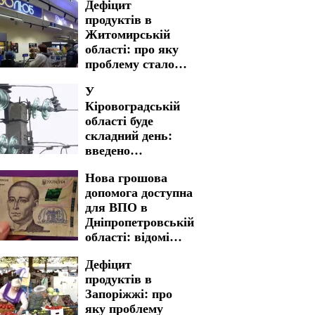
Дефіцит
продуктів в
Житомирській
області: про яку
проблему стало
відомо
У
Кіровоградській
області буде
складний день:
введено
багатогодинні
Нова грошова
графіки
допомога доступна
відключення
для ВПО в
світла на 5 та 6
Дніпропетровській
серпня
області: відомі
критерії відбору
Дефіцит
та розмір виплат
продуктів в
Запоріжжі: про
яку проблему