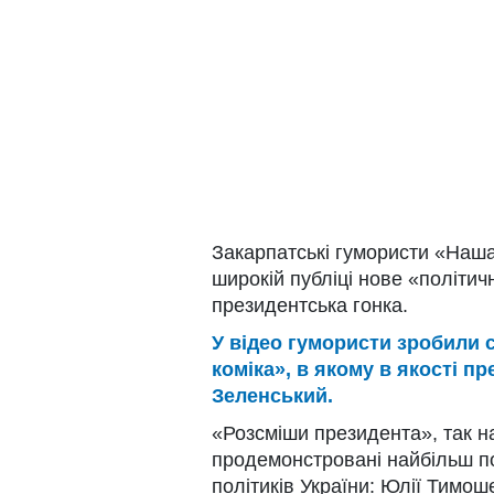
Закарпатські гумористи «Наша
широкій публіці нове «політи
президентська гонка.
У відео гумористи зробили 
коміка», в якому в якості 
Зеленський.
«Розсміши президента», так н
продемонстровані найбільш поп
політиків України: Юлії Тимош