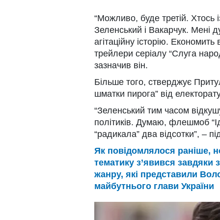
“Можливо, буде третій. Хтось і
Зеленський і Вакарчук. Мені 
агітаційну історію. Економить
трейлери серіалу “Слуга народ
зазначив він.
Більше того, стверджує Приту
шматки пирога” від електорату
“Зеленський тим часом відкуш
політиків. Думаю, флешмоб “Ід
“радикала” два відсотки”, – пі
Як повідомлялося раніше, н
тематику з’явився завдяки 
жанру, які представили Вол
майбутнього глави України