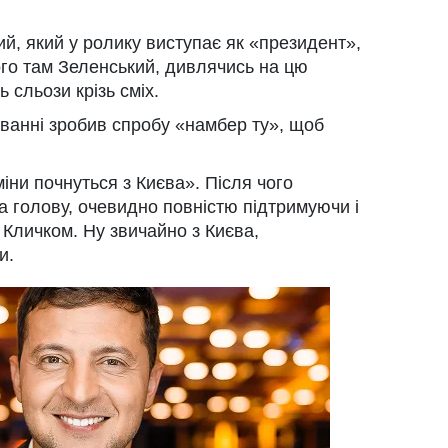
й, який у ролику виступає як «президент»,
чого там Зеленський, дивлячись на цю
ь сльози крізь сміх.
уванні зробив спробу «намбер ту», щоб
іни почнуться з Києва». Після чого
а голову, очевидно повністю підтримуючи і
 Кличком. Ну звичайно з Києва,
и.