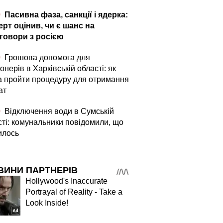
0
Пасивна фаза, санкції і ядерка:
ерт оцінив, чи є шанс на
говори з росією
0
Грошова допомога для
онерів в Харківській області: як
а пройти процедуру для отримання
ат
0
Відключення води в Сумській
сті: комунальники повідомили, що
илось
ВИНИ ПАРТНЕРІВ
Hollywood's Inaccurate
Portrayal of Reality - Take a
Look Inside!