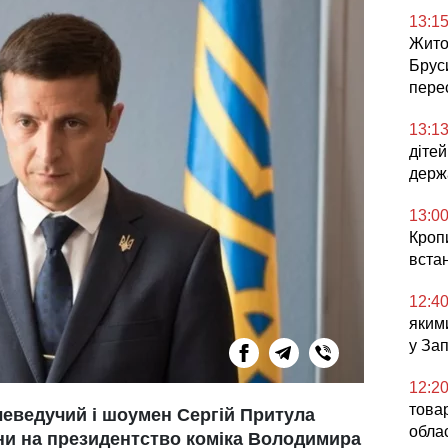
13:1
Жито
Брус
перес
13:1
діте
держ
13:0
Кроп
встан
12:4
яким
у За
12:2
товар
еведучий і шоумен Сергій Притула
облас
ни на президентство коміка Володимира