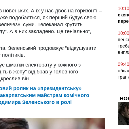
10:1
з новеньких. А їх у нас двоє на горизонті –
експ
дуже подобається, як перший будує свою
пере
 величезні суми. Телеканал крутить
у”. А в них закладено. Це геніально”, –
10:0
пенсі
треб
ла, Зеленський продовжує “відкушувати
випл
 політиків.
09:4
ує шматки електорату у кожного з
обла
іть в жопу” відібрав у головного
трап
дкреслив він.
овий ролик на «президентську»
закарпатським майстрам комічного
НО
одимира Зеленського в ролі