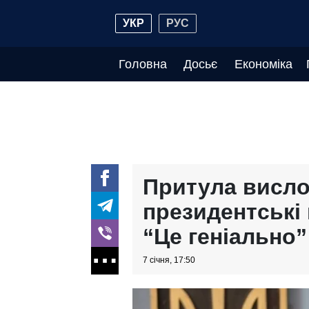
УКР
РУС
Головна
Досьє
Економіка
Притула висло
президентські
“Це геніально”
7 січня, 17:50