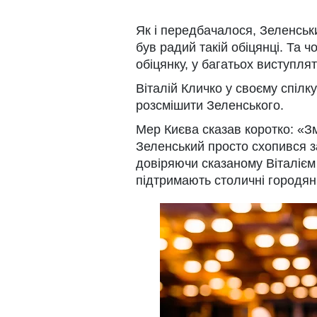
Як і передбачалося, Зеленськи
був радий такій обіцянці. Та 
обіцянку, у багатьох виступлят
Віталій Кличко у своєму спілк
розсмішити Зеленського.
Мер Києва сказав коротко: «Зм
Зеленський просто схопився з
довіряючи сказаному Віталієм
підтримають столичні городян