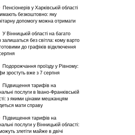
0
Пенсіонерів у Харківській області
римають безкоштовно: яку
нітарну допомогу можна отримати
У Вінницькій області на багато
 залишаться без світла: кому варто
 готовими до графіків відключення
 серпня
Подорожчання проїзду у Рівному:
фи зростуть вже з 7 серпня
Підвищення тарифів на
альні послуги в Івано-Франківській
сті: з якими цінами мешканцям
деться мати справу
0
Підвищення тарифів на
альні послуги у Вінницькій області:
можуть злетіти майже в двічі