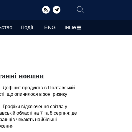
ьство
Події
ENG
Інше
танні новини
0
Дефіцит продуктів в Полтавській
ті: що опинилося в зоні ризику
0
Графіки відключення світла у
вській області на 7 та 8 серпня: де
раїнців чекають найбільші
ження