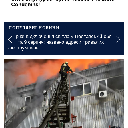
Condemns!
ПОПУЛЯРНІ НОВИНИ
Графіки відключення світла у Полтавській області
на 8 та 9 серпня: названо адреси тривалих
знеструмлень
5 жовтня, 11:28