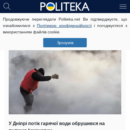
Продовжуючи переглядати Politeka.net Ви підтверджуєте, що
Техногенна катастрофа в Дніпрі:
ознайомилися з
Політикою конфіденційності
і погоджуєтеся з
“місто пішло під воду”, фото
використанням файлів cookie.
16 січня, 18:34
Читать на русском
Зрозумів
У Дніпрі потік гарячої води обрушився на