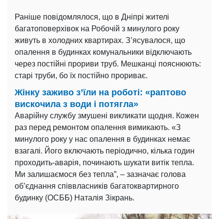
Раніше повідомлялося, що в Дніпрі жителі
багатоповерхівок на Робочій з минулого року
живуть в холодних квартирах. З’ясувалося, що
опалення в будинках комунальники відключають
через постійні прориви труб. Мешканці пояснюють:
старі труби, бо їх постійно прориває.
Жінку заживо з’їли на роботі: «раптово
вискочила з води і потягла»
Аварійну службу змушені викликати щодня. Кожен
раз перед ремонтом опалення вимикають. «З
минулого року у нас опалення в будинках немає
взагалі. Його включають періодично, кілька годин
проходить-аварія, починають шукати витік тепла.
Ми залишаємося без тепла”, – зазначає голова
об’єднання співвласників багатоквартирного
будинку (ОСББ) Наталія Зікрань.