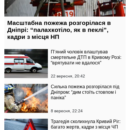
Масштабна пожежа розгорілася в
Дніпрі: “палахкотіло, як в пеклі”,
кадри з місця НП
П’яний чоловік влаштував
смертельне ДТП в Кривому Розі:
“врятувати не вдалося”
22 вересня, 20:42
Сильна пожежа розгорілася під
Дніпром: “дим стоїть стовпом і
паніка”
8 вересня, 22:24
Трагедія сколихнула Кривий Ріг:
багато жертв, кадри з місця ЧП