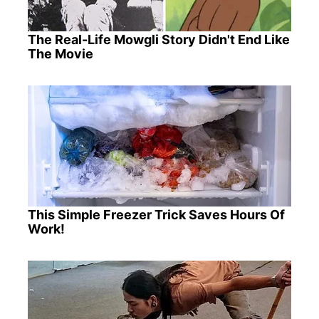
The Real-Life Mowgli Story Didn't End Like
The Movie
This Simple Freezer Trick Saves Hours Of
Work!