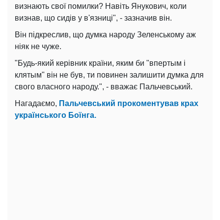
визнають свої помилки? Навіть Янукович, коли
визнав, що сидів у в'язниці", - зазначив він.
Він підкреслив, що думка народу Зеленському аж
ніяк не чуже.
"Будь-який керівник країни, яким би "впертым і
клятым" він не був, ти повинен залишити думка для
свого власного народу.", - вважає Пальчевський.
Нагадаємо,
Пальчевський прокоментував крах
українського Боїнга.