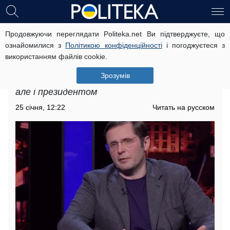
Продовжуючи переглядати Politeka.net Ви підтверджуєте, що
Андрій Холодів про закон про
ознайомилися з
Політикою конфіденційності
і погоджуєтеся з
продаж землі: "Всередині фракції
використанням файлів cookie.
ми ведемо гарячу дискусію"
Зрозумів
Варіант обговорюється не тільки фракцією,
але і президентом
25 січня, 12:22
Читать на русском