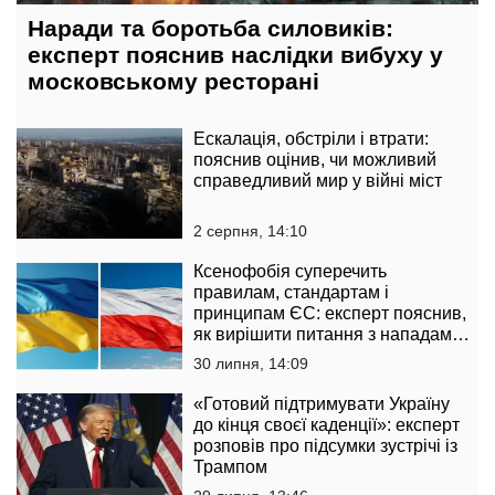
Наради та боротьба силовиків:
експерт пояснив наслідки вибуху у
московському ресторані
Ескалація, обстріли і втрати:
пояснив оцінив, чи можливий
справедливий мир у війні міст
2 серпня, 14:10
Ксенофобія суперечить
правилам, стандартам і
принципам ЄС: експерт пояснив,
як вирішити питання з нападами
на українців у Польщі
30 липня, 14:09
«Готовий підтримувати Україну
до кінця своєї каденції»: експерт
розповів про підсумки зустрічі із
Трампом