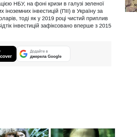
ією НБУ, на фоні кризи в галузі зеленої
х іноземних інвестицій (ПІІ) в Україну за
оларів, тоді як у 2019 році чистий приплив
ідтік інвестицій зафіксовано вперше з 2015
у
Додайте в
cover
джерела Google