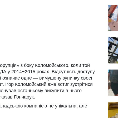
орупція» з боку Коломойського, коли той
А у 2014−2015 роках. Відсутність доступу
ії означає одне — вимушену зупинку своєї
Вт. Ігор Коломойський вже встиг зустрітися
понував останньому викупити в нього
сказав Гончарук.
 канадською компанією не унікальна, але