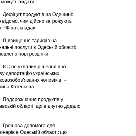
і можуть видати
0
Дефіцит продуктів на Одещині:
о відомо, чим дійсно загрожують
и РФ по складах
0
Підвищення тарифів на
альні послуги в Одеській області:
новлено нові розцінки
0
ЄС не ухвалив рішення про
ву депортацію українських
ковозобов'язаних чоловіків, –
рина Котенкова
0
Подорожчання продуктів у
вській області: що відчутно додало
0
Грошова допомога для
онерів в Одеській області: що