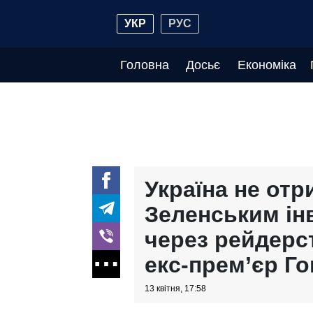
УКР
РУС
Головна
Досьє
Економіка
Україна не от
Зеленським ін
через рейдерс
екс-прем’єр Г
13 квітня, 17:58