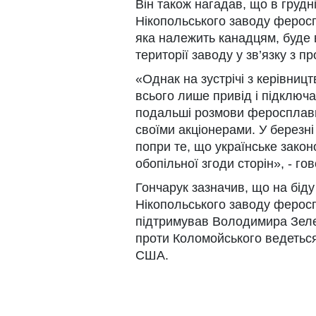
Він також нагадав, що в грудн
Нікопольського заводу ферос
яка належить канадцям, буде в
території заводу у зв’язку з 
«Однак на зустрічі з керівни
всього лише привід і підключа
подальші розмови феросплавн
своїми акціонерами. У березні
попри те, що українське зако
обопільної згоди сторін», - гов
Гончарук зазначив, що на бід
Нікопольського заводу феросп
підтримував Володимира Зелен
проти Коломойського ведеться 
США.