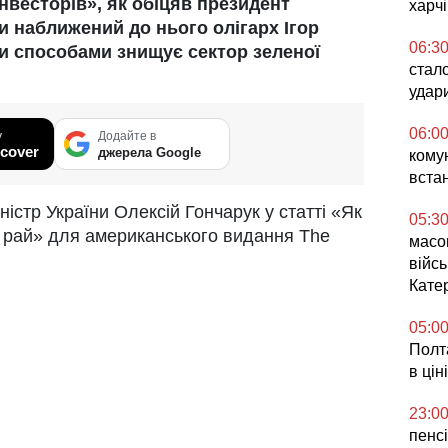
інвесторів», як обіцяв президент
харч
 наближений до нього олігарх Ігор
06:3
 способами знищує сектор зеленої
стал
удар
06:0
у
Додайте в
cover
джерела Google
комун
вста
ністр України Олексій Гончарук у статті «Як
05:3
й рай» для американського видання The
масо
війсь
Кате
05:0
Полта
в ціні
23:0
пенсі