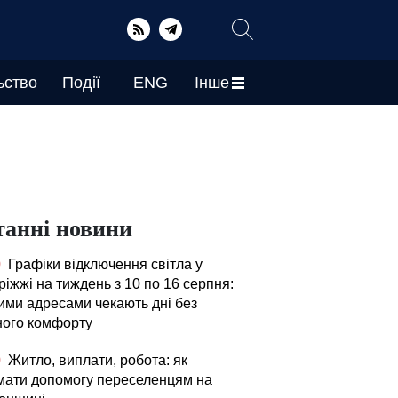
ьство
Події
ENG
Інше
танні новини
0
Графіки відключення світла у
іжжі на тиждень з 10 по 16 серпня:
кими адресами чекають дні без
ного комфорту
0
Житло, виплати, робота: як
мати допомогу переселенцям на