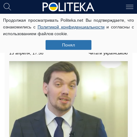
Продолжая просматривать Politeka.net Вы подтверждаете, что
Украина не получит обещанный
ознакомились с
Политикой конфиденциальности
и согласны с
Зеленским инвестиционный рай из-
использованием файлов cookie.
за рейдерства Коломойского – экс-
премьер Гончарук
Понял
13 апреля, 17:58
Читати українською