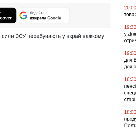
20:0
у
Додайте в
това
cover
джерела Google
19:3
у Дні
з сили ЗСУ перебувають у вкрай важкому
отри
19:0
для 
для 
18:3
пенсі
спеці
стар
18:0
прод
Полт