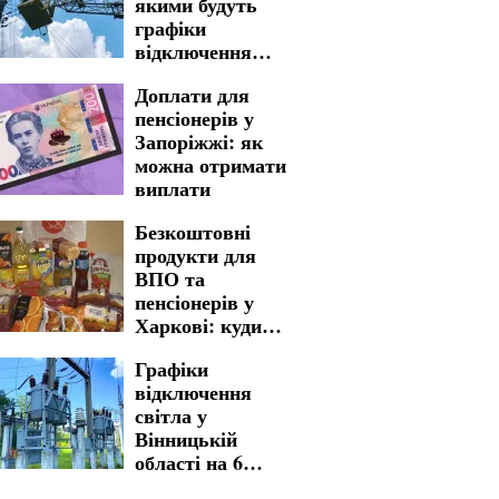
якими будуть
графіки
відключення
світла у
Доплати для
Запоріжжі на 7
пенсіонерів у
серпня
Запоріжжі: як
можна отримати
виплати
Безкоштовні
продукти для
ВПО та
пенсіонерів у
Харкові: куди
звертатися для
Графіки
отримання
відключення
життєво важливої
світла у
допомоги
Вінницькій
області на 6
серпня: українців