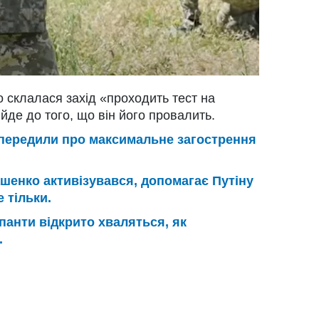
що склалася захід «проходить тест на
 йде до того, що він його провалить.
передили про максимальне загострення
шенко активізувався, допомагає Путіну
 тільки.
панти відкрито хваляться, як
.