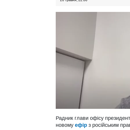
26 травня, 22:06
Радник глави офісу президен
новому
ефір
з російським пр