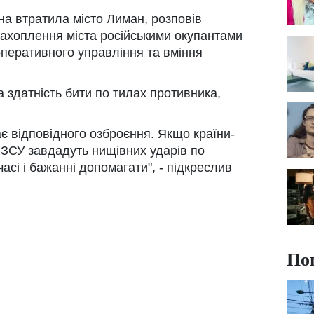
на втратила місто Лиман, розповів
захоплення міста російськими окупантами
оперативного управління та вміння
а здатність бити по тилах противника,
ає відповідного озброєння. Якщо країни-
, ЗСУ завдадуть нищівних ударів по
часі і бажанні допомагати", - підкреслив
По