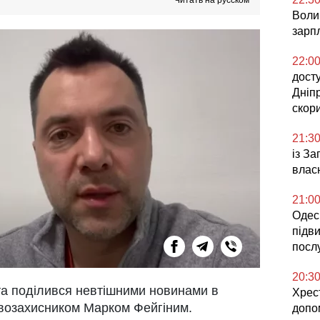
Читать на русском
Воли
зарпл
22:0
досту
Дніп
скор
21:3
із З
влас
21:0
Одесь
підв
посл
20:3
та поділився невтішними новинами в
Хрес
авозахисником Марком Фейгіним.
допо