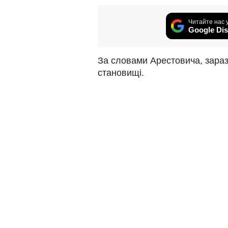
Читайте нас 
Google Dis
За словами Арестовича, зара
становищі.