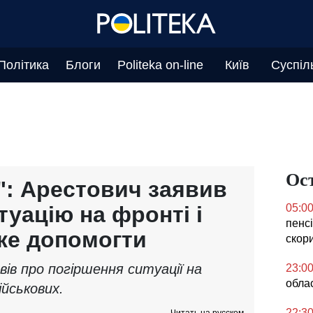
Політика
Блоги
Politeka on-line
Київ
Суспіл
Ос
": Арестович заявив
туацію на фронті і
05:0
пенсі
же допомогти
скор
ів про погіршення ситуації на
23:0
облас
ійськових.
22:3