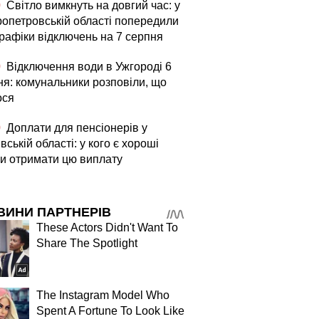
0
Світло вимкнуть на довгий час: у
ропетровській області попередили
графіки відключень на 7 серпня
0
Відключення води в Ужгороді 6
ня: комунальники розповіли, що
ося
0
Доплати для пенсіонерів у
вській області: у кого є хороші
и отримати цю виплату
ВИНИ ПАРТНЕРІВ
These Actors Didn't Want To
Share The Spotlight
The Instagram Model Who
Spent A Fortune To Look Like