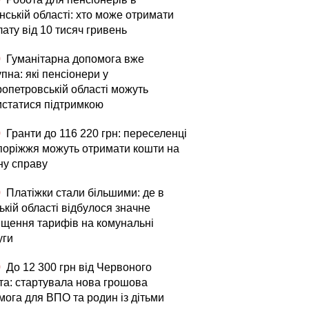
нській області: хто може отримати
ату від 10 тисяч гривень
0
Гуманітарна допомога вже
пна: які пенсіонери у
ропетровській області можуть
истатися підтримкою
0
Гранти до 116 220 грн: переселенці
апоріжжя можуть отримати кошти на
ну справу
0
Платіжки стали більшими: де в
кій області відбулося значне
ищення тарифів на комунальні
уги
0
До 12 300 грн від Червоного
та: стартувала нова грошова
мога для ВПО та родин із дітьми