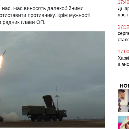
17:4
я нас. Нас виносять далекобійними
Дніп
про 
ротиставити противнику. Крім мужності
ив радник глави ОП.
17:2
серп
стал
17:0
Харкі
шанс
НО