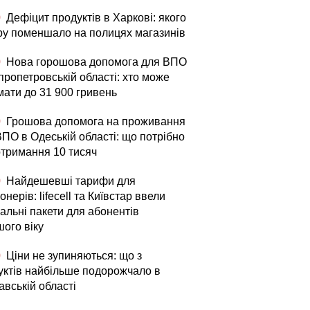
0
Дефіцит продуктів в Харкові: якого
ру поменшало на полицях магазинів
0
Нова горошова допомога для ВПО
пропетровській області: хто може
мати до 31 900 гривень
0
Грошова допомога на проживання
ВПО в Одеській області: що потрібно
отримання 10 тисяч
0
Найдешевші тарифи для
онерів: lifecell та Київстар ввели
альні пакети для абонентів
шого віку
0
Ціни не зупиняються: що з
уктів найбільше подорожчало в
авській області