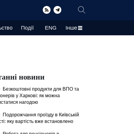
ьство
Події
ENG
Інше
танні новини
0
Безкоштовні продукти для ВПО та
онерів у Харкові: як можна
истатися нагодою
0
Подорожчання проїзду в Київській
ті: яку вартість вже встановлено
0
Робота для пенсіонерів в