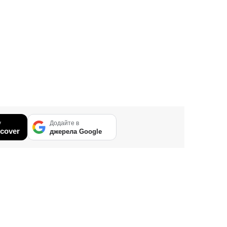
у
Додайте в
cover
джерела Google