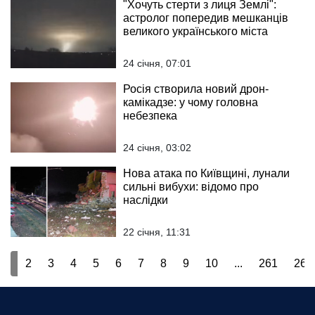
"Хочуть стерти з лиця Землі":
астролог попередив мешканців
великого українського міста
24 січня, 07:01
Росія створила новий дрон-
камікадзе: у чому головна
небезпека
24 січня, 03:02
Нова атака по Київщині, лунали
сильні вибухи: відомо про
наслідки
22 січня, 11:31
1
2
3
4
5
6
7
8
9
10
...
261
262