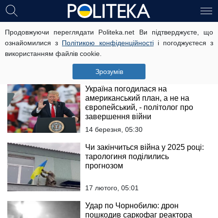
Коли закінчиться війна в Україні: у
Продовжуючи переглядати Politeka.net Ви підтверджуєте, що
МВФ оновили прогноз
ознайомилися з
Політикою конфіденційності
і погоджуєтеся з
використанням файлів cookie.
29 квітня, 12:50
Зрозумів
Україна погодилася на
американський план, а не на
європейський, - політолог про
завершення війни
14 березня, 05:30
Чи закінчиться війна у 2025 році:
тарологиня поділились
прогнозом
17 лютого, 05:01
Удар по Чорнобилю: дрон
пошкодив саркофаг реактора