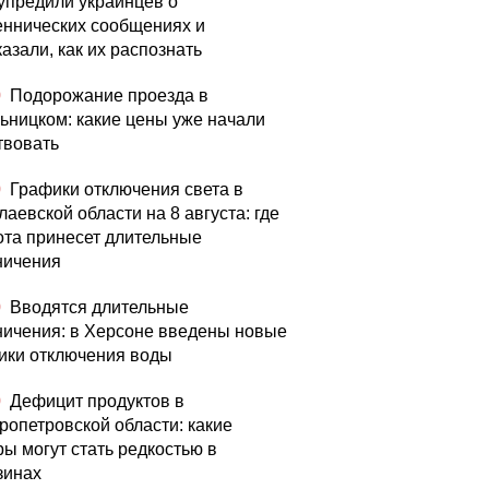
упредили украинцев о
ннических сообщениях и
азали, как их распознать
0
Подорожание проезда в
ьницком: какие цены уже начали
твовать
0
Графики отключения света в
аевской области на 8 августа: где
ота принесет длительные
ничения
0
Вводятся длительные
ничения: в Херсоне введены новые
ики отключения воды
0
Дефицит продуктов в
ропетровской области: какие
ры могут стать редкостью в
зинах