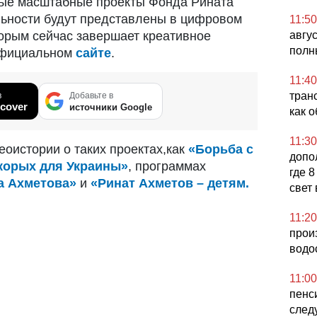
ые масштабные проекты Фонда Рината
ельности будут представлены в цифровом
11:50
авгу
торым сейчас завершает креативное
полн
 официальном
сайте
.
11:40
транс
в
Добавьте в
cover
источники Google
как о
11:30
оистории о таких проектах,как
«Борьба с
допо
скорых для Украины»
, программах
где 
а Ахметова»
и
«Ринат Ахметов – детям.
свет
11:20
прои
водо
11:00
пенс
след