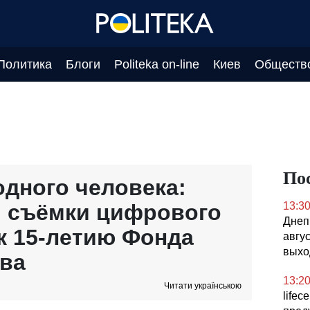
Политика
Блоги
Politeka on-line
Киев
Обществ
По
дного человека:
я съёмки цифрового
13:3
Днеп
к 15-летию Фонда
авгус
выхо
ва
13:2
Читати українською
lifec