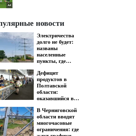
пулярные новости
Электричества
долго не будет:
названы
населенные
пункты, где
вводят графики
Дефицит
отключения света
продуктов в
в Кировоградской
Полтавской
области на 7
области:
августа
оказавшийся в
зоне риска
В Черниговской
области вводят
многочасовые
ограничения: где
ждут графики