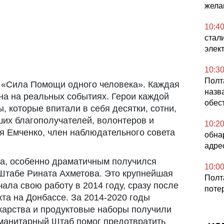
жела
10:4
стал
элек
10:3
Полта
 «Сила Помощи одного человека». Каждая
назв
ана на реальных событиях. Герои каждой
обес
, которые впитали в себя десятки, сотни,
ших благополучателей, волонтеров и
10:2
ья Емченко, член наблюдательного совета
обна
адре
ла, особенно драматичным получился
10:0
Штабе Рината Ахметова. Это крупнейшая
Полт
ала свою работу в 2014 году, сразу после
поте
та на Донбассе. За 2014-2020 годы
карства и продуктовые наборы получили
уманитарный Штаб помог предотвратить