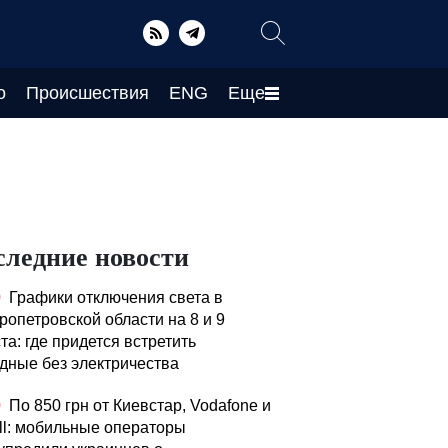
о
Происшествия
ENG
Еще
следние новости
0
Графики отключения света в
ропетровской области на 8 и 9
та: где придется встретить
дные без электричества
0
По 850 грн от Киевстар, Vodafone и
ell: мобильные операторы