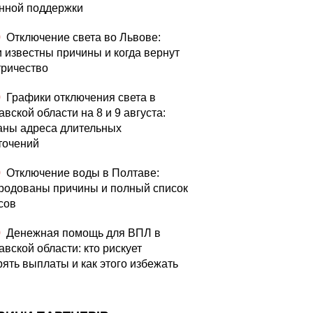
нной поддержки
0
Отключение света во Львове:
и известны причины и когда вернут
тричество
0
Графики отключения света в
вской области на 8 и 9 августа:
аны адреса длительных
точений
0
Отключение воды в Полтаве:
родованы причины и полный список
сов
0
Денежная помощь для ВПЛ в
авской области: кто рискует
рять выплаты и как этого избежать