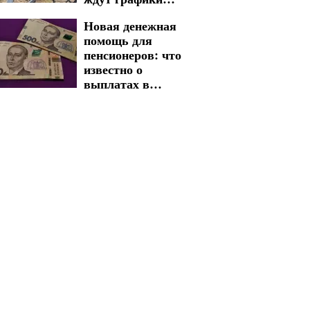
отключения света
Новая денежная
на 6 и 7 августа
помощь для
пенсионеров: что
известно о
выплатах в
Харьковской
области