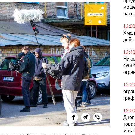
пред
моше
расск
13:0
Хмел
дейс
12:4
Никол
субб
огра
12:2
огра
граф
12:0
Днеп
това
мага