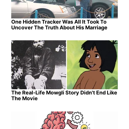
One Hidden Tracker Was All It Took To
Uncover The Truth About His Marriage
The Real-Life Mowgli Story Didn't End Like
The Movie