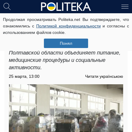
Продолжая просматривать Politeka.net Вы подтверждаете, что
Гуманитарная помощь для
ознакомились с
Политикой конфиденциальности
и согласны с
пенсионеров в Полтавской области:
использованием файлов cookie.
что обещает этот проект
Понял
Гуманитарная помощь пенсионерам в
Полтавской области объединяет питание,
медицинские процедуры и социальные
активности.
25 марта, 13:00
Читати українською