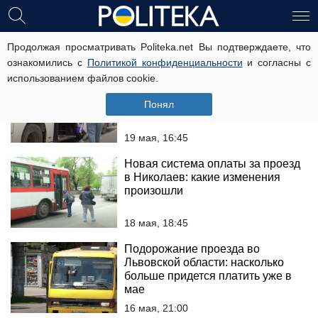
проїзд
Продолжая просматривать Politeka.net Вы подтверждаете, что
ознакомились с
Политикой конфиденциальности
и согласны с
использованием файлов cookie.
Новая система оплаты проезда
во Львовской области: каких
Понял
изменений ждать жителям
19 мая, 16:45
Новая система оплаты за проезд
в Николаев: какие изменения
произошли
18 мая, 18:45
Подорожание проезда во
Львовской области: насколько
больше придется платить уже в
мае
16 мая, 21:00