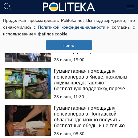
гуманитарная помощь
Продолжая просматривать Politeka.net Вы подтверждаете, что
ознакомились с
Политикой конфиденциальности
и согласны с
использованием файлов cookie.
Гуманитарная помощь
пенсионерам в Запорожской
Понял
области: какую поддержку готовы
оказать украинцам
23 июня, 15:00
Гуманитарная помощь для
пенсионеров в Киеве: пожилым
людям предоставляют
бесплатную поддержку, перечень
услуг
23 июня, 11:30
Гуманитарная помощь для
пенсионеров в Полтавской
области: где можно получить
бесплатные обеды и не только
23 июня, 08:30