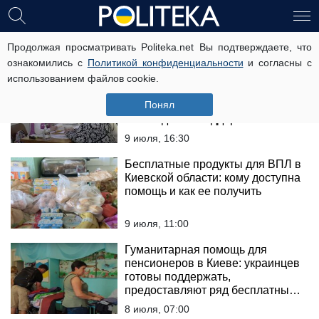
гуманитарная помощь
Продолжая просматривать Politeka.net Вы подтверждаете, что
ознакомились с
Политикой конфиденциальности
и согласны с
использованием файлов cookie.
Гуманитарная помощь для
пенсионеров в Полтавской
Понял
области: куда обращаться за
необходимой поддержкой
9 июля, 16:30
Бесплатные продукты для ВПЛ в
Киевской области: кому доступна
помощь и как ее получить
9 июля, 11:00
Гуманитарная помощь для
пенсионеров в Киеве: украинцев
готовы поддержать,
предоставляют ряд бесплатных
услуг
8 июля, 07:00