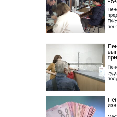
Пен
пред
ПФУ
пен
Пен
вып
при
Пен
суд
пол
Пен
изв
Мес