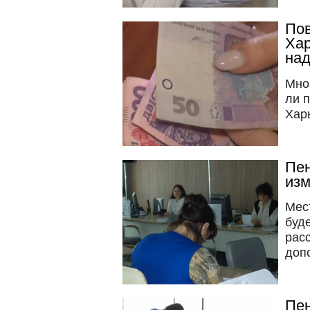
Пов
Хар
над
Мно
ли 
Хар
Пен
изм
Мес
буде
рас
доп
Пен