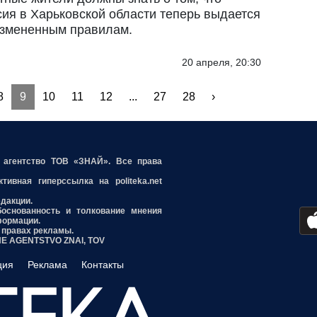
сия в Харьковской области теперь выдается
измененным правилам.
20 апреля, 20:30
8
9
10
11
12
...
27
28
›
е агентство ТОВ «ЗНАЙ». Все права
ивная гиперссылка на politeka.net
едакции.
боснованность и толкование мнения
формации.
 правах рекламы.
INE AGENTSTVO ZNAI, TOV
ция
Реклама
Контакты