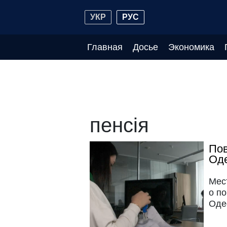
УКР
РУС
Главная
Досье
Экономика
пенсія
Пов
Оде
Мес
о п
Оде