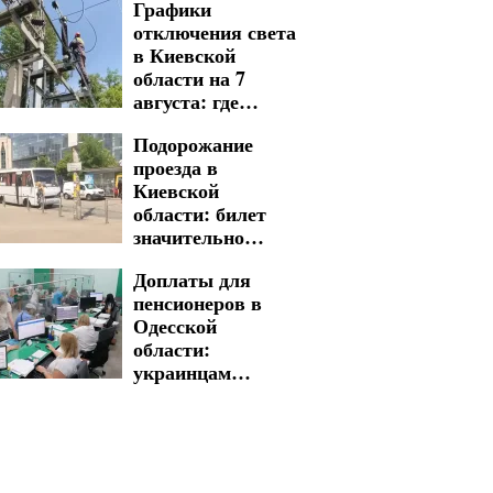
Графики
отключения света
в Киевской
области на 7
августа: где
следует быть
Подорожание
готовыми к
проезда в
длительным
Киевской
неудобствам
области: билет
значительно
прибавил в
Доплаты для
стоимости
пенсионеров в
Одесской
области:
украинцам
рассказали, какие
суммы есть
возможность
получить