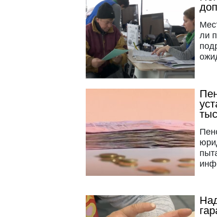
доп
Мес
ли п
под
ожи
Пен
уст
тыс
Пен
юри
пыт
инф
Над
гар