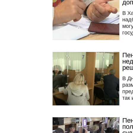
доп
В Х
над
мог
госу
Пен
нед
реш
В Д
раз
пре
так 
Пен
пол
суд