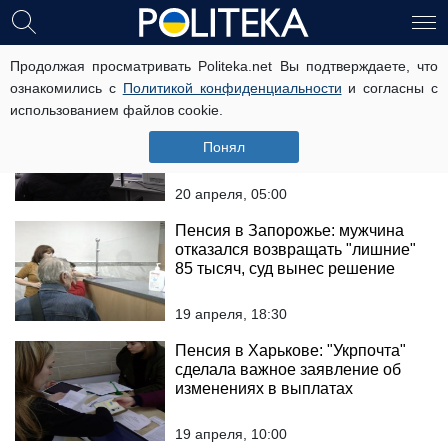
пенсія
Продолжая просматривать Politeka.net Вы подтверждаете, что
ознакомились с
Политикой конфиденциальности
и согласны с
использованием файлов cookie.
Пенсия в Киеве: мужчину
заставляли вернуть более 3
Понял
тысяч гривен, суд вынес решение
20 апреля, 05:00
Пенсия в Запорожье: мужчина
отказался возвращать "лишние"
85 тысяч, суд вынес решение
19 апреля, 18:30
Пенсия в Харькове: "Укрпочта"
сделала важное заявление об
изменениях в выплатах
19 апреля, 10:00