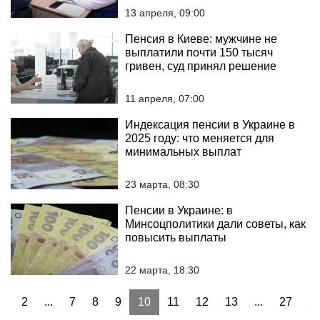
13 апреля, 09:00
Пенсия в Киеве: мужчине не
выплатили почти 150 тысяч
гривен, суд принял решение
11 апреля, 07:00
Индексация пенсии в Украине в
2025 году: что меняется для
минимальных выплат
23 марта, 08:30
Пенсии в Украине: в
Минсоцполитики дали советы, как
повысить выплаты
22 марта, 18:30
1
2
...
7
8
9
10
11
12
13
...
27
2