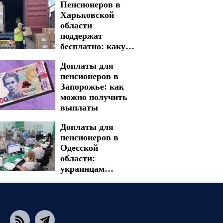
Пенсионеров в
стоимостью
Харьковской
жители
области
столкнутся в
поддержат
платежках
бесплатно: какую
гуманитарную
Доплаты для
помощь можно
пенсионеров в
получить
Запорожье: как
можно получить
выплаты
Доплаты для
пенсионеров в
Одесской
области:
украинцам
рассказали, какие
суммы есть
возможность
получить