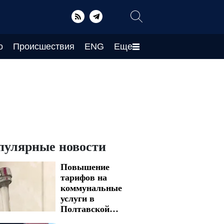
о
Происшествия
ENG
Еще
пулярные новости
Повышение
тарифов на
коммунальные
услуги в
Полтавской
области: с какой