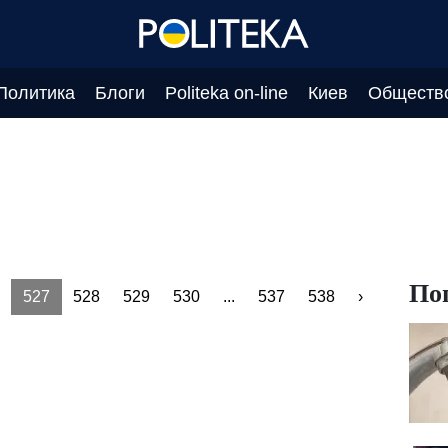
Политика
Блоги
Politeka on-line
Киев
Обществ
По
527
528
529
530
...
537
538
›