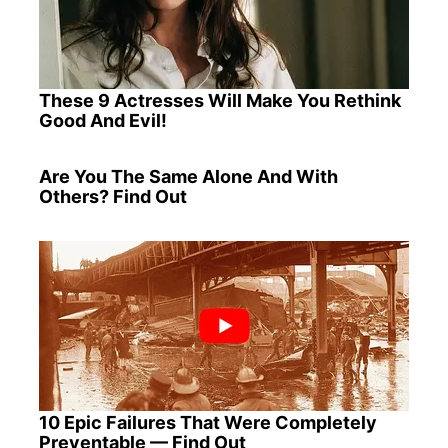
These 9 Actresses Will Make You Rethink
Good And Evil!
Are You The Same Alone And With
Others? Find Out
10 Epic Failures That Were Completely
Preventable — Find Out