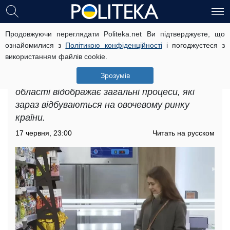
Продовжуючи переглядати Politeka.net Ви підтверджуєте, що
Дефіцит продуктів у
ознайомилися з
Політикою конфіденційності
і погоджуєтеся з
Дніпропетровській області: які
використанням файлів cookie.
товари зачепила проблема
Зрозумів
Дефіцит продуктів у Дніпропетровській
області відображає загальні процеси, які
зараз відбуваються на овочевому ринку
країни.
17 червня, 23:00
Читать на русском