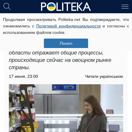
Продолжая просматривать Politeka.net Вы подтверждаете, что
Дефицит продуктов в
ознакомились с
Политикой конфиденциальности
и согласны с
Днепропетровской области: какие
использованием файлов cookie.
товары затронула проблема
Понял
Дефицит продуктов в Днепропетровской
области отражает общие процессы,
происходящие сейчас на овощном рынке
страны.
17 июня, 23:00
Читати українською