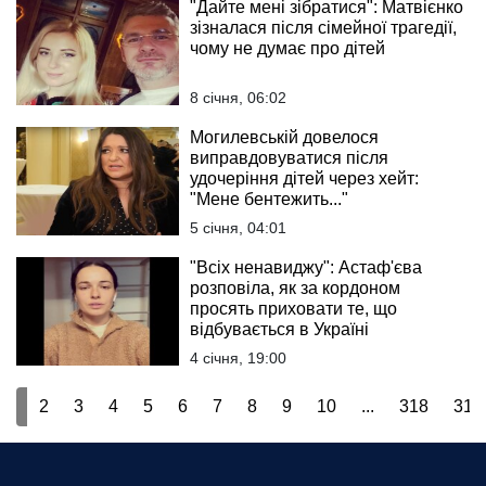
"Дайте мені зібратися": Матвієнко
зізналася після сімейної трагедії,
чому не думає про дітей
8 січня, 06:02
Могилевській довелося
виправдовуватися після
удочеріння дітей через хейт:
"Мене бентежить..."
5 січня, 04:01
"Всіх ненавиджу": Астаф'єва
розповіла, як за кордоном
просять приховати те, що
відбувається в Україні
4 січня, 19:00
1
2
3
4
5
6
7
8
9
10
...
318
319