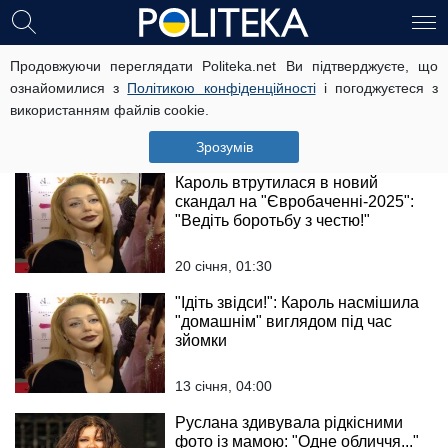
Саніна з The Hardkiss
Продовжуючи переглядати Politeka.net Ви підтверджуєте, що
виправдалася за виїзд чоловіка з
ознайомилися з
Політикою конфіденційності
і погоджуєтеся з
країни після скандалу: "Наша
використанням файлів cookie.
родина..."
24 січня, 01:30
Зрозумів
Кароль втрутилася в новий
скандал на "Євробаченні-2025":
"Ведіть боротьбу з честю!"
20 січня, 01:30
"Ідіть звідси!": Кароль насмішила
"домашнім" виглядом під час
зйомки
13 січня, 04:00
Руслана здивувала рідкісними
фото із мамою: "Одне обличчя..."